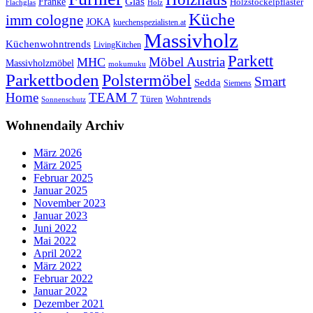
Glas
Franke
Holzstöckelpflaster
Flachglas
Holz
Küche
imm cologne
JOKA
kuechenspezialisten.at
Massivholz
Küchenwohntrends
LivingKitchen
Parkett
Möbel Austria
MHC
Massivholzmöbel
mokumuku
Parkettboden
Polstermöbel
Smart
Sedda
Siemens
Home
TEAM 7
Wohntrends
Türen
Sonnenschutz
Wohnendaily Archiv
März 2026
März 2025
Februar 2025
Januar 2025
November 2023
Januar 2023
Juni 2022
Mai 2022
April 2022
März 2022
Februar 2022
Januar 2022
Dezember 2021