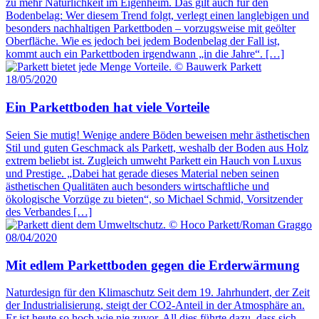
zu mehr Natürlichkeit im Eigenheim. Das gilt auch für den
Bodenbelag: Wer diesem Trend folgt, verlegt einen langlebigen und
besonders nachhaltigen Parkettboden – vorzugsweise mit geölter
Oberfläche. Wie es jedoch bei jedem Bodenbelag der Fall ist,
kommt auch ein Parkettboden irgendwann „in die Jahre“. […]
18/05/2020
Ein Parkettboden hat viele Vorteile
Seien Sie mutig! Wenige andere Böden beweisen mehr ästhetischen
Stil und guten Geschmack als Parkett, weshalb der Boden aus Holz
extrem beliebt ist. Zugleich umweht Parkett ein Hauch von Luxus
und Prestige. „Dabei hat gerade dieses Material neben seinen
ästhetischen Qualitäten auch besonders wirtschaftliche und
ökologische Vorzüge zu bieten“, so Michael Schmid, Vorsitzender
des Verbandes […]
08/04/2020
Mit edlem Parkettboden gegen die Erderwärmung
Naturdesign für den Klimaschutz Seit dem 19. Jahrhundert, der Zeit
der Industrialisierung, steigt der CO2-Anteil in der Atmosphäre an.
Er ist heute so hoch wie nie zuvor. All dies führte dazu, dass sich