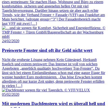
eines gemeinsam: Sie machen Haus, Wohnung und Büro zu einem
komfortablen, sicheren und angenehm hellen Ort mit viel
Tagelichtversorgung. Darüber hinaus setzen sie aber auch echte
Trends, wie der Verband Fenster + Fassade (VFF) aus Frankfurt am
Main berichtet. [adrotate group=“3″] Der Fassadenbereich macht
laut VFF mit zwei […]
24/02/2020
Preiswerte Fenster sind oft ihr Geld nicht wert
Nicht die erstbeste Lösung nehmen Kein Gütesiegel, Herkunft
fraglich und extrem preiswert: Das Internet ist voll von solchen
Angeboten „angeblich qualitativ hochwertiger Top-Fenster“. Da
lässt sich bei einem Einfamilienhaus schon mal eine ganze Etage für
wenige hundert Euro modernisieren. „Das böse Erwachen kommt
allerdings oft nur kurze Zeit später, denn preiswerte Fenster erfüllen
in vielen […]
05/02/2020
Mit modernen Dachfenstern wird es überall hell und