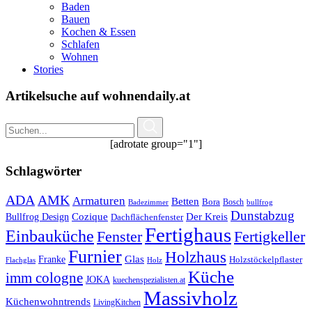
Baden
Bauen
Kochen & Essen
Schlafen
Wohnen
Stories
Artikelsuche auf wohnendaily.at
[adrotate group="1"]
Schlagwörter
ADA
AMK
Armaturen
Betten
Bora
Bosch
Badezimmer
bullfrog
Dunstabzug
Bullfrog Design
Cozique
Der Kreis
Dachflächenfenster
Fertighaus
Einbauküche
Fertigkeller
Fenster
Furnier
Holzhaus
Glas
Franke
Holzstöckelpflaster
Flachglas
Holz
Küche
imm cologne
JOKA
kuechenspezialisten.at
Massivholz
Küchenwohntrends
LivingKitchen