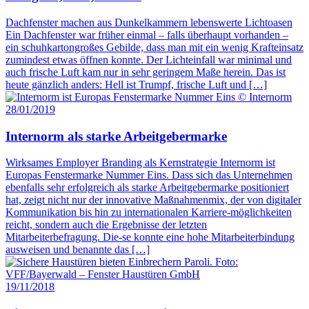
Dachfenster machen aus Dunkelkammern lebenswerte Lichtoasen
Ein Dachfenster war früher einmal – falls überhaupt vorhanden –
ein schuhkartongroßes Gebilde, dass man mit ein wenig Krafteinsatz
zumindest etwas öffnen konnte. Der Lichteinfall war minimal und
auch frische Luft kam nur in sehr geringem Maße herein. Das ist
heute gänzlich anders: Hell ist Trumpf, frische Luft und […]
28/01/2019
Internorm als starke Arbeitgebermarke
Wirksames Employer Branding als Kernstrategie Internorm ist
Europas Fenstermarke Nummer Eins. Dass sich das Unternehmen
ebenfalls sehr erfolgreich als starke Arbeitgebermarke positioniert
hat, zeigt nicht nur der innovative Maßnahmenmix, der von digitaler
Kommunikation bis hin zu internationalen Karriere-möglichkeiten
reicht, sondern auch die Ergebnisse der letzten
Mitarbeiterbefragung. Die-se konnte eine hohe Mitarbeiterbindung
ausweisen und benannte das […]
19/11/2018