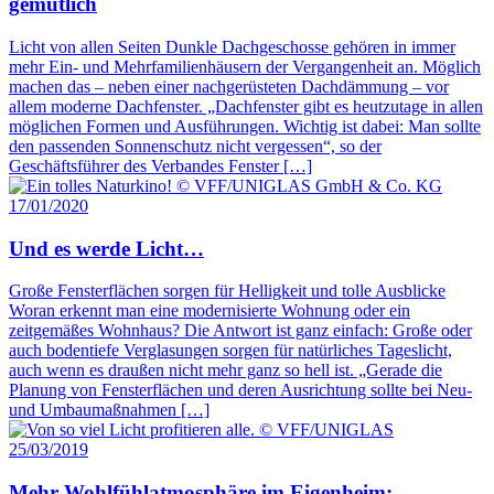
gemütlich
Licht von allen Seiten Dunkle Dachgeschosse gehören in immer
mehr Ein- und Mehrfamilienhäusern der Vergangenheit an. Möglich
machen das – neben einer nachgerüsteten Dachdämmung – vor
allem moderne Dachfenster. „Dachfenster gibt es heutzutage in allen
möglichen Formen und Ausführungen. Wichtig ist dabei: Man sollte
den passenden Sonnenschutz nicht vergessen“, so der
Geschäftsführer des Verbandes Fenster […]
17/01/2020
Und es werde Licht…
Große Fensterflächen sorgen für Helligkeit und tolle Ausblicke
Woran erkennt man eine modernisierte Wohnung oder ein
zeitgemäßes Wohnhaus? Die Antwort ist ganz einfach: Große oder
auch bodentiefe Verglasungen sorgen für natürliches Tageslicht,
auch wenn es draußen nicht mehr ganz so hell ist. „Gerade die
Planung von Fensterflächen und deren Ausrichtung sollte bei Neu-
und Umbaumaßnahmen […]
25/03/2019
Mehr Wohlfühlatmosphäre im Eigenheim: