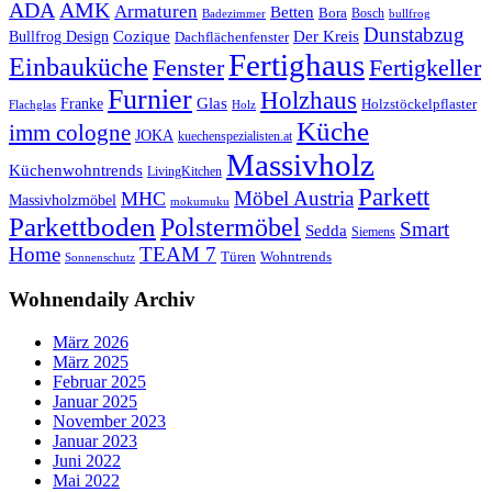
ADA
AMK
Armaturen
Betten
Bora
Bosch
Badezimmer
bullfrog
Dunstabzug
Bullfrog Design
Cozique
Der Kreis
Dachflächenfenster
Fertighaus
Einbauküche
Fertigkeller
Fenster
Furnier
Holzhaus
Glas
Franke
Holzstöckelpflaster
Flachglas
Holz
Küche
imm cologne
JOKA
kuechenspezialisten.at
Massivholz
Küchenwohntrends
LivingKitchen
Parkett
Möbel Austria
MHC
Massivholzmöbel
mokumuku
Parkettboden
Polstermöbel
Smart
Sedda
Siemens
Home
TEAM 7
Wohntrends
Türen
Sonnenschutz
Wohnendaily Archiv
März 2026
März 2025
Februar 2025
Januar 2025
November 2023
Januar 2023
Juni 2022
Mai 2022