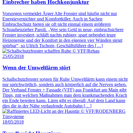
Einbrecher haben Hochkonjunktur
Vorsorgen vermeidet Ärger Alte Fenster sind häufig nicht nur
Energievernichter und Komfortkiller. Auch in Sachen
Einbruchschutz bieten sie oft nicht einmal einem größeren
Schraubenzieher Paroli. „Wer sein Geld in neue, einbruchsichere
Fenster investiert, schläft nachts ruhiger, spart nebenbei teure
Heizenergie und der Komfort in den eigenen vier Wänden steigt
spürbar“, so Ulrich Tschorn, Geschäftsführer des […]
25/05/2018
Wenn der Umweltlärm stört
Schallschutzfenster sorgen für Ruhe Umweltlärm kann einem nicht
nur sprichwörtlich, sondern auch körperlich auf die Nerven gehen.
Der Verband Fenster + Fassade (VFF) aus Frankfurt am Main gibt
Tipps, mit welchen Maßnahmen man dem krankmachenden Krach
ein Ende bereiten kann. Lärm gibt es überall: Auf dem Land kann
dies die in der Nähe verlaufende Autobahn […]
18/05/2018