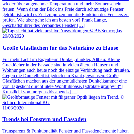
wieder über angenehme Temperaturen und mehr Sonnenschein
freuen. Wenn dann der Blick ins Freie durch schmutzige Fenster
getrübt ist, wird es Zeit zu putzen und die Funktion des Fensters zu
prüfen. Wie aber gehe ich am besten vor? Frank Lange,
Geschäftsführer des Verbandes Fenster […]
20/03/2020
Große Glasflächen für das Naturkino zu Hause
Für mehr Licht im Eigenheim Dunkel, dunkler, Altbau: Kleine
Gucklöcher in der Fassade sind in vielen älteren Häusern und
Wohnungen auch heute noch die einzige Verbindung nach draußen.
Gegen die Dunkelheit ist jedoch ein Kraut gewachsen: Große
Glasflächen machen aus der ungemütlichsten Dunkelkammer eine
von Tageslicht durchflutete Wohlfühloase. [adrotate group=“3″]
Kunstlicht von morgens bis abends […]
11/03/2020
Trends bei Fenstern und Fassaden
Transparenz & Funktionalität Fenster und Fassadenelemente haben