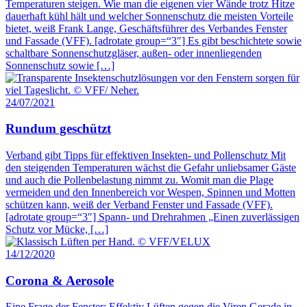
Temperaturen steigen. Wie man die eigenen vier Wände trotz Hitze
dauerhaft kühl hält und welcher Sonnenschutz die meisten Vorteile
bietet, weiß Frank Lange, Geschäftsführer des Verbandes Fenster
und Fassade (VFF). [adrotate group=“3″] Es gibt beschichtete sowie
schaltbare Sonnenschutzgläser, außen- oder innenliegenden
Sonnenschutz sowie […]
24/07/2021
Rundum geschützt
Verband gibt Tipps für effektiven Insekten- und Pollenschutz Mit
den steigenden Temperaturen wächst die Gefahr unliebsamer Gäste
und auch die Pollenbelastung nimmt zu. Womit man die Plage
vermeiden und den Innenbereich vor Wespen, Spinnen und Motten
schützen kann, weiß der Verband Fenster und Fassade (VFF).
[adrotate group=“3″] Spann- und Drehrahmen „Einen zuverlässigen
Schutz vor Mücke, […]
14/12/2020
Corona & Aerosole
Eine Frage der Fenster: Effektiv Lüften gegen die Viren Gerade in