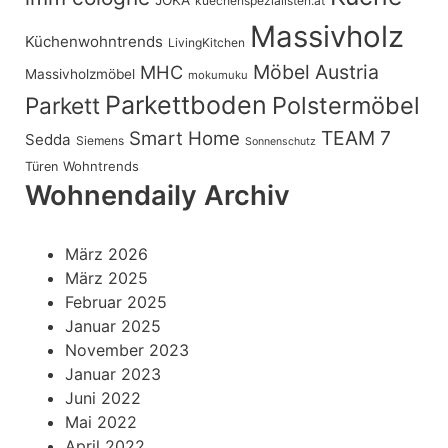
JOKA
kuechenspezialisten.at
Massivholz
Küchenwohntrends
LivingKitchen
Möbel Austria
MHC
Massivholzmöbel
mokumuku
Parkettboden
Polstermöbel
Parkett
TEAM 7
Smart Home
Sedda
Siemens
Sonnenschutz
Wohntrends
Türen
Wohnendaily Archiv
März 2026
März 2025
Februar 2025
Januar 2025
November 2023
Januar 2023
Juni 2022
Mai 2022
April 2022