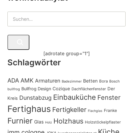
[adrotate group="1"]
Schlagwörter
ADA
AMK
Armaturen
Betten
Bora
Bosch
Badezimmer
Cozique
Bullfrog Design
Der
Dachflächenfenster
bullfrog
Einbauküche
Fenster
Dunstabzug
Kreis
Fertighaus
Fertigkeller
Franke
Flachglas
Furnier
Holzhaus
Glas
Holzstöckelpflaster
Holz
Küche
imm cologne