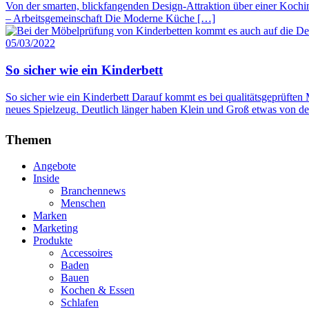
Von der smarten, blickfangenden Design-Attraktion über einer Kochin
– Arbeitsgemeinschaft Die Moderne Küche […]
05/03/2022
So sicher wie ein Kinderbett
So sicher wie ein Kinderbett Darauf kommt es bei qualitätsgeprüften
neues Spielzeug. Deutlich länger haben Klein und Groß etwas von 
Themen
Angebote
Inside
Branchennews
Menschen
Marken
Marketing
Produkte
Accessoires
Baden
Bauen
Kochen & Essen
Schlafen