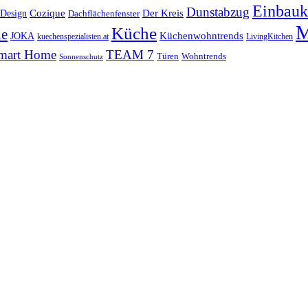
Einbauk
Dunstabzug
 Design
Cozique
Der Kreis
Dachflächenfenster
M
Küche
ne
Küchenwohntrends
JOKA
kuechenspezialisten.at
LivingKitchen
mart Home
TEAM 7
Wohntrends
Türen
Sonnenschutz