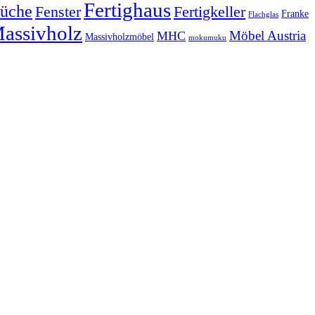
Fertighaus
üche
Fertigkeller
Fenster
Franke
Flachglas
assivholz
Möbel Austria
MHC
Massivholzmöbel
mokumuku