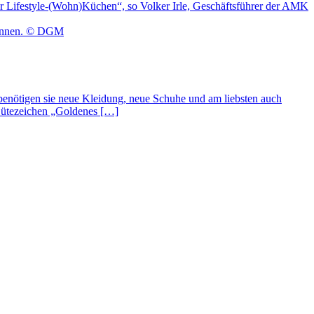
für Lifestyle-(Wohn)Küchen“, so Volker Irle, Geschäftsführer der AMK
 benötigen sie neue Kleidung, neue Schuhe und am liebsten auch
Gütezeichen „Goldenes […]