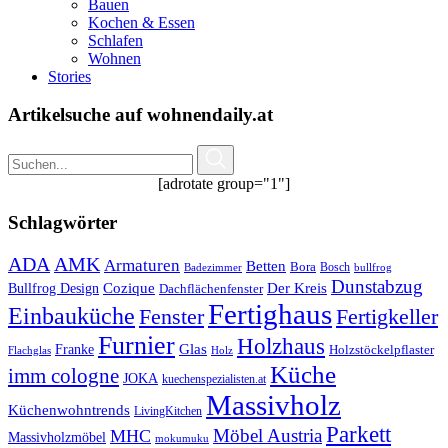
Bauen
Kochen & Essen
Schlafen
Wohnen
Stories
Artikelsuche auf wohnendaily.at
[adrotate group="1"]
Schlagwörter
ADA
AMK
Armaturen
Betten
Bora
Bosch
Badezimmer
bullfrog
Dunstabzug
Bullfrog Design
Cozique
Der Kreis
Dachflächenfenster
Fertighaus
Einbauküche
Fertigkeller
Fenster
Furnier
Holzhaus
Glas
Franke
Holzstöckelpflaster
Flachglas
Holz
Küche
imm cologne
JOKA
kuechenspezialisten.at
Massivholz
Küchenwohntrends
LivingKitchen
Parkett
Möbel Austria
MHC
Massivholzmöbel
mokumuku