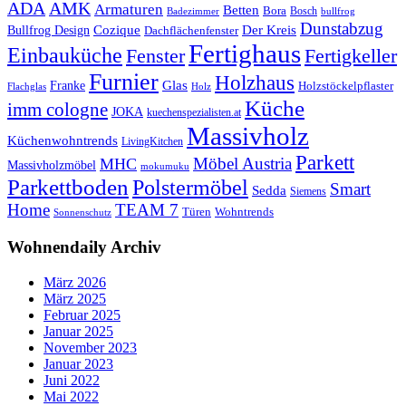
ADA
AMK
Armaturen
Betten
Bora
Bosch
Badezimmer
bullfrog
Dunstabzug
Bullfrog Design
Cozique
Der Kreis
Dachflächenfenster
Fertighaus
Einbauküche
Fertigkeller
Fenster
Furnier
Holzhaus
Glas
Franke
Holzstöckelpflaster
Flachglas
Holz
Küche
imm cologne
JOKA
kuechenspezialisten.at
Massivholz
Küchenwohntrends
LivingKitchen
Parkett
Möbel Austria
MHC
Massivholzmöbel
mokumuku
Parkettboden
Polstermöbel
Smart
Sedda
Siemens
Home
TEAM 7
Wohntrends
Türen
Sonnenschutz
Wohnendaily Archiv
März 2026
März 2025
Februar 2025
Januar 2025
November 2023
Januar 2023
Juni 2022
Mai 2022