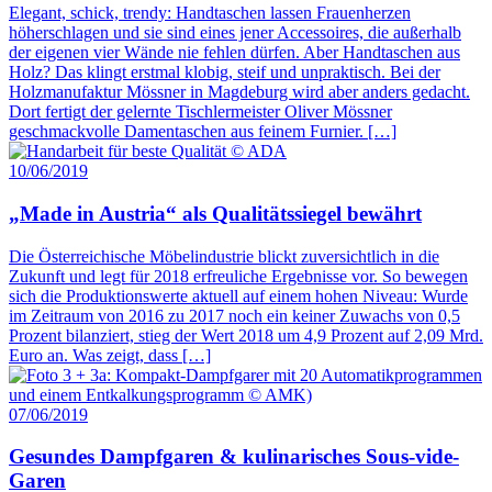
Elegant, schick, trendy: Handtaschen lassen Frauenherzen
höherschlagen und sie sind eines jener Accessoires, die außerhalb
der eigenen vier Wände nie fehlen dürfen. Aber Handtaschen aus
Holz? Das klingt erstmal klobig, steif und unpraktisch. Bei der
Holzmanufaktur Mössner in Magdeburg wird aber anders gedacht.
Dort fertigt der gelernte Tischlermeister Oliver Mössner
geschmackvolle Damentaschen aus feinem Furnier. […]
10/06/2019
„Made in Austria“ als Qualitätssiegel bewährt
Die Österreichische Möbelindustrie blickt zuversichtlich in die
Zukunft und legt für 2018 erfreuliche Ergebnisse vor. So bewegen
sich die Produktionswerte aktuell auf einem hohen Niveau: Wurde
im Zeitraum von 2016 zu 2017 noch ein keiner Zuwachs von 0,5
Prozent bilanziert, stieg der Wert 2018 um 4,9 Prozent auf 2,09 Mrd.
Euro an. Was zeigt, dass […]
07/06/2019
Gesundes Dampfgaren & kulinarisches Sous-vide-
Garen