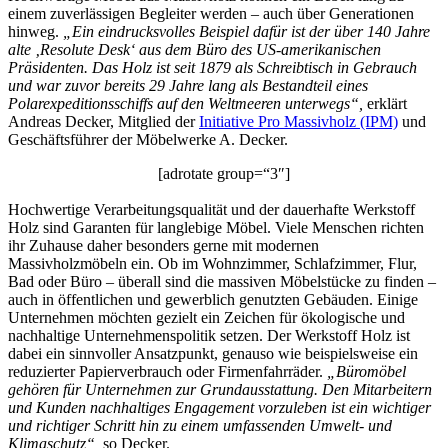
einem zuverlässigen Begleiter werden – auch über Generationen
hinweg.
„Ein eindrucksvolles Beispiel dafür ist der über 140 Jahre
alte ‚Resolute Desk‘ aus dem Büro des US-amerikanischen
Präsidenten. Das Holz ist seit 1879 als Schreibtisch in Gebrauch
und war zuvor bereits 29 Jahre lang als Bestandteil eines
Polarexpeditionsschiffs auf den Weltmeeren unterwegs“,
erklärt
Andreas Decker, Mitglied der
Initiative Pro Massivholz (IPM)
und
Geschäftsführer der Möbelwerke A. Decker.
[adrotate group=“3″]
Hochwertige Verarbeitungsqualität und der dauerhafte Werkstoff
Holz sind Garanten für langlebige Möbel. Viele Menschen richten
ihr Zuhause daher besonders gerne mit modernen
Massivholzmöbeln ein. Ob im Wohnzimmer, Schlafzimmer, Flur,
Bad oder Büro – überall sind die massiven Möbelstücke zu finden –
auch in öffentlichen und gewerblich genutzten Gebäuden. Einige
Unternehmen möchten gezielt ein Zeichen für ökologische und
nachhaltige Unternehmenspolitik setzen. Der Werkstoff Holz ist
dabei ein sinnvoller Ansatzpunkt, genauso wie beispielsweise ein
reduzierter Papierverbrauch oder Firmenfahrräder.
„Büromöbel
gehören für Unternehmen zur Grundausstattung. Den Mitarbeitern
und Kunden nachhaltiges Engagement vorzuleben ist ein wichtiger
und richtiger Schritt hin zu einem umfassenden Umwelt- und
Klimaschutz“,
so Decker.