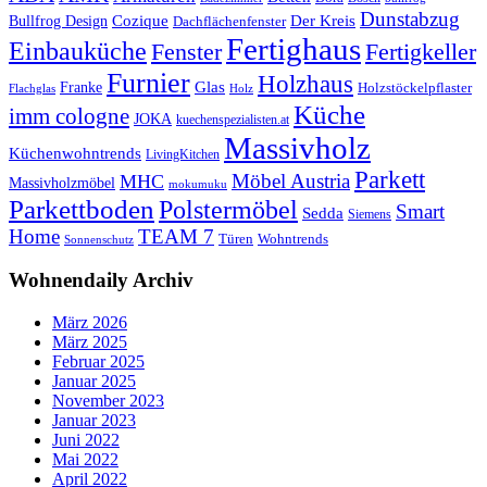
Dunstabzug
Bullfrog Design
Cozique
Der Kreis
Dachflächenfenster
Fertighaus
Einbauküche
Fertigkeller
Fenster
Furnier
Holzhaus
Glas
Franke
Holzstöckelpflaster
Flachglas
Holz
Küche
imm cologne
JOKA
kuechenspezialisten.at
Massivholz
Küchenwohntrends
LivingKitchen
Parkett
Möbel Austria
MHC
Massivholzmöbel
mokumuku
Parkettboden
Polstermöbel
Smart
Sedda
Siemens
Home
TEAM 7
Wohntrends
Türen
Sonnenschutz
Wohnendaily Archiv
März 2026
März 2025
Februar 2025
Januar 2025
November 2023
Januar 2023
Juni 2022
Mai 2022
April 2022