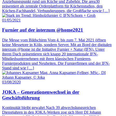
Anziehungspunkt rund um Küche und Zubehör. Die area30
präsentiert als zentrale Orderplattform für Küchenstudios, den
Küchen-Fachhandel, Verbundgruppen, die Großflache sowie […]
01/05/2021
Furnier auf der interzum @home2021
Die Messe vom Bildschirm Vom 4. bis zum 7. Mai 2021 öffnen
keine Messetore in Köln, sondern Server. Mit an Bord der digitalen
interzum @home ist die Initiative Furnier + Natur (IFN). Unter
ihrem Dach präsentieren sich knapp 20 internationale IFN-
Mitgliedsunternehmen mit ihren klassischen Furnieren,
Furnierprodukten und Neuheiten. Die Furnierfirmen und der IFN-
Stand sind wie […]
03/08/2020
JOKA – Generationenwechsel in der
Geschäftsführung
Kontinuität bleibt gewahrt Nach 39 abwechslungsreichen
Dienstjahren in den JOKA-Werken zog sich Herr DI Johann