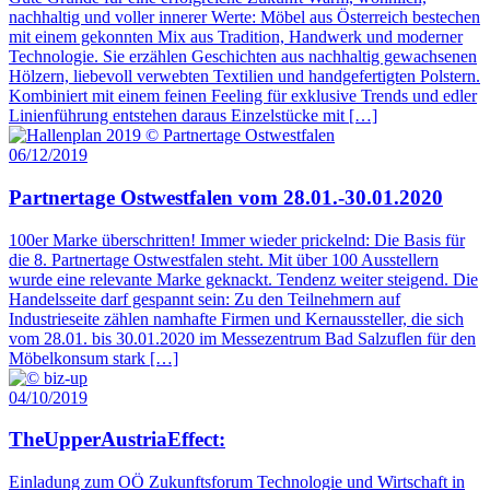
nachhaltig und voller innerer Werte: Möbel aus Österreich bestechen
mit einem gekonnten Mix aus Tradition, Handwerk und moderner
Technologie. Sie erzählen Geschichten aus nachhaltig gewachsenen
Hölzern, liebevoll verwebten Textilien und handgefertigten Polstern.
Kombiniert mit einem feinen Feeling für exklusive Trends und edler
Linienführung entstehen daraus Einzelstücke mit […]
06/12/2019
Partnertage Ostwestfalen vom 28.01.-30.01.2020
100er Marke überschritten! Immer wieder prickelnd: Die Basis für
die 8. Partnertage Ostwestfalen steht. Mit über 100 Ausstellern
wurde eine relevante Marke geknackt. Tendenz weiter steigend. Die
Handelsseite darf gespannt sein: Zu den Teilnehmern auf
Industrieseite zählen namhafte Firmen und Kernaussteller, die sich
vom 28.01. bis 30.01.2020 im Messezentrum Bad Salzuflen für den
Möbelkonsum stark […]
04/10/2019
TheUpperAustriaEffect:
Einladung zum OÖ Zukunftsforum Technologie und Wirtschaft in