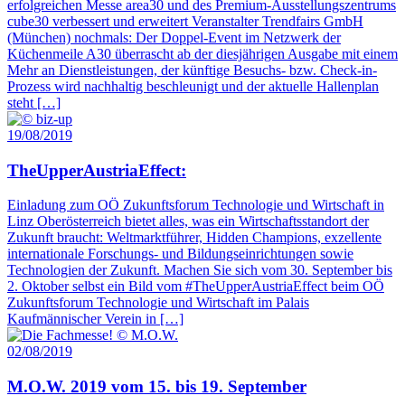
erfolgreichen Messe area30 und des Premium-Ausstellungszentrums
cube30 verbessert und erweitert Veranstalter Trendfairs GmbH
(München) nochmals: Der Doppel-Event im Netzwerk der
Küchenmeile A30 überrascht ab der diesjährigen Ausgabe mit einem
Mehr an Dienstleistungen, der künftige Besuchs- bzw. Check-in-
Prozess wird nachhaltig beschleunigt und der aktuelle Hallenplan
steht […]
19/08/2019
TheUpperAustriaEffect:
Einladung zum OÖ Zukunftsforum Technologie und Wirtschaft in
Linz Oberösterreich bietet alles, was ein Wirtschaftsstandort der
Zukunft braucht: Weltmarktführer, Hidden Champions, exzellente
internationale Forschungs- und Bildungseinrichtungen sowie
Technologien der Zukunft. Machen Sie sich vom 30. September bis
2. Oktober selbst ein Bild vom #TheUpperAustriaEffect beim OÖ
Zukunftsforum Technologie und Wirtschaft im Palais
Kaufmännischer Verein in […]
02/08/2019
M.O.W. 2019 vom 15. bis 19. September