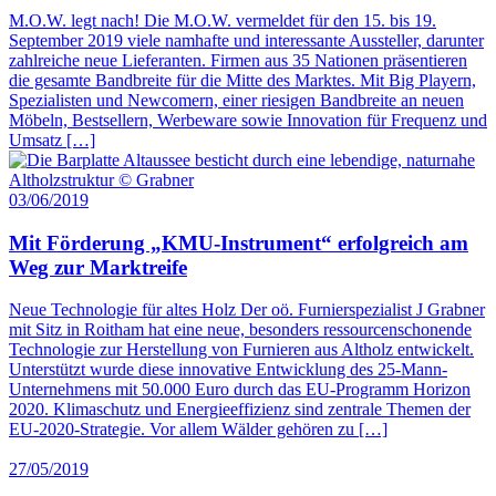
M.O.W. legt nach! Die M.O.W. vermeldet für den 15. bis 19.
September 2019 viele namhafte und interessante Aussteller, darunter
zahlreiche neue Lieferanten. Firmen aus 35 Nationen präsentieren
die gesamte Bandbreite für die Mitte des Marktes. Mit Big Playern,
Spezialisten und Newcomern, einer riesigen Bandbreite an neuen
Möbeln, Bestsellern, Werbeware sowie Innovation für Frequenz und
Umsatz […]
03/06/2019
Mit Förderung „KMU-Instrument“ erfolgreich am
Weg zur Marktreife
Neue Technologie für altes Holz Der oö. Furnierspezialist J Grabner
mit Sitz in Roitham hat eine neue, besonders ressourcenschonende
Technologie zur Herstellung von Furnieren aus Altholz entwickelt.
Unterstützt wurde diese innovative Entwicklung des 25-Mann-
Unternehmens mit 50.000 Euro durch das EU-Programm Horizon
2020. Klimaschutz und Energieeffizienz sind zentrale Themen der
EU-2020-Strategie. Vor allem Wälder gehören zu […]
27/05/2019