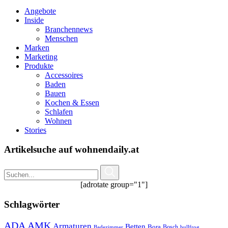
Angebote
Inside
Branchennews
Menschen
Marken
Marketing
Produkte
Accessoires
Baden
Bauen
Kochen & Essen
Schlafen
Wohnen
Stories
Artikelsuche auf wohnendaily.at
[adrotate group="1"]
Schlagwörter
ADA
AMK
Armaturen
Betten
Bora
Bosch
Badezimmer
bullfrog