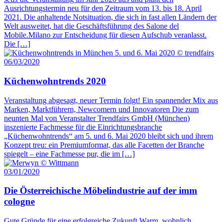
Ausrichtungstermin neu für den Zeitraum vom 13. bis 18. April
2021. Die anhaltende Notsituation, die sich in fast allen Ländern der
Welt ausweitet, hat die Geschäftsführung des Salone del
Mobile.Milano zur Entscheidung für diesen Aufschub veranlasst.
Die […]
06/03/2020
Küchenwohntrends 2020
Veranstaltung abgesagt, neuer Termin folgt! Ein spannender Mix aus
Marken, Marktführern, Newcomern und Innovatoren Die zum
neunten Mal von Veranstalter Trendfairs GmbH (München)
inszenierte Fachmesse für die Einrichtungsbranche
„Küchenwohntrends“ am 5. und 6. Mai 2020 bleibt sich und ihrem
Konzept treu: ein Premiumformat, das alle Facetten der Branche
spiegelt – eine Fachmesse pur, die im […]
03/01/2020
Die Österreichische Möbelindustrie auf der imm
cologne
Gute Gründe für eine erfolgreiche Zukunft Warm, wohnlich,