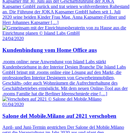
Kapsamer mit 30. Juni aus der Geschäftsführung der JOKA
Kapsamer GmbH zurück und trat seinen wohlverdienten Ruhestand
an. Die Führung der JOKA Kapsamer GmbH haben seit 1. Juli
2020 seine beiden Kinder Frau Mag. Anna Kapsamer-Fellner und
Herr Johannes Kapsamer […]
24/04/2020
Kundenbindung vom Home Office aus
.rooms online: neue Anwendung von Island Labs stärkt
Kundenbeziehung in der Interior Design Branche Die Island Labs
GmbH bringt mit .rooms online eine Lösung auf den Markt, die
professionellen Interior Designern von Gewerbeimmobilien,
Geschäfts- oder auch Wohnräumen die Aufrechterhaltung des
Geschäftsbetriebes ermöglicht. Mit dem neuen Online-Tool aus der
.rooms Familie hat die Berliner Ideenschmiede eine […]
01/04/2020
Salone del Mobile.Milano auf 2021 verschoben
April- und Juni-Termin gestrichen Der Salone del Mobile.Milano
setzt die Veranstaltung im Jahr 2020 aus und plant den