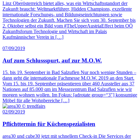
Linz Oberösterreich bietet alles, was ein Wirtschaftsstandort der
Zukunft braucht: Weltmarktführer, Hidden Champions, exzellente
internationale Forschungs- und Bildungseinrichtungen sowie
Technologien der Zukunft. Machen Sie sich vom 30. September bis
2. Oktober selbst ein Bild vom #TheUpperAustriaEffect beim OÖ
Zukunftsforum Technologie und Wirtschaft im Palais
Kaufmännischer Verein in […]
07/09/2019
Auf zum Schlussspurt, auf zur M.O.W.
15. bis 19. September in Bad Salzuflen Nur noch wenige Stunden –
dann geht die internationale Fachmesse M.O.W. 2019 an den Start.
Vom 15. bis 19. September präsentieren über 460 Aussteller aus 37
Nationen auf 85.000 qm im Messezentrum Bad Salzuflen wie wir
morgen wohnen wollen. Im Fokus: [adrotate group=“3″] konsumige
Möbel für alle Wohnbereiche […]
02/09/2019
Pflichttermin für Küchenspezialisten
area30 und cube30 jetzt mit schnellem Check-in Die Services der