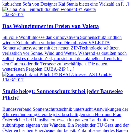
kubischen Sofa von Designer Kai Stania bietet eine Vielzahl an […]
20/03/2017
Das Wohnzimmer im Freien von Valetta
Stilvolle Wohlfühloase dank innovativem Sonnenschutz Endlich
wieder Zeit draußen verbringen: Die robusten VALETTA
Sonnenschutzsysteme mit der neuen ZIP-Technologie schützen
verlässlich vor Sonne, Wind und Wetter. Während es draußen noch
kalt ist, ist es die beste Zeit, um sich mit den aktuellen Trends für
den Garten oder die Terrasse zu beschäftigen. Die neuen,
wetterfesten Pergolen CUBA-ZIP […]
19/03/2017
Studie belegt: Sonnenschutz ist bei jeder Bauweise
Pflicht!
Bundesverband Sonnenschutztechnik untersucht Auswirkungen der
Klimaveränderung Gerade jetzt beschäftigen sich Herr und Frau
Österreicher bei Häuslbauermessen im ganzen Land mit den
zukünftigen eigenen vier Wänden. Ein Projekt der TU Graz und der
Österreichischen Energieagentur belegt: Zukunftsorientiertes Bauen