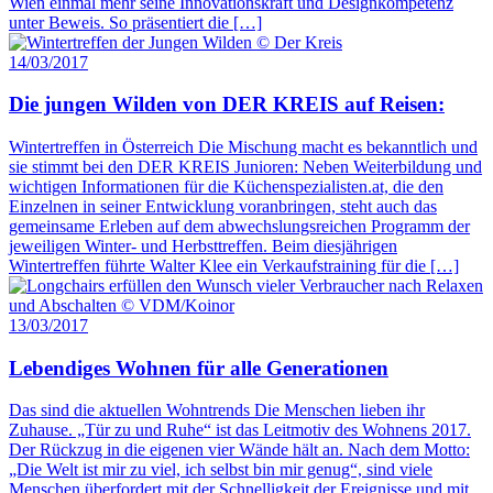
Wien einmal mehr seine Innovationskraft und Designkompetenz
unter Beweis. So präsentiert die […]
14/03/2017
Die jungen Wilden von DER KREIS auf Reisen:
Wintertreffen in Österreich Die Mischung macht es bekanntlich und
sie stimmt bei den DER KREIS Junioren: Neben Weiterbildung und
wichtigen Informationen für die Küchenspezialisten.at, die den
Einzelnen in seiner Entwicklung voranbringen, steht auch das
gemeinsame Erleben auf dem abwechslungsreichen Programm der
jeweiligen Winter- und Herbsttreffen. Beim diesjährigen
Wintertreffen führte Walter Klee ein Verkaufstraining für die […]
13/03/2017
Lebendiges Wohnen für alle Generationen
Das sind die aktuellen Wohntrends Die Menschen lieben ihr
Zuhause. „Tür zu und Ruhe“ ist das Leitmotiv des Wohnens 2017.
Der Rückzug in die eigenen vier Wände hält an. Nach dem Motto:
„Die Welt ist mir zu viel, ich selbst bin mir genug“, sind viele
Menschen überfordert mit der Schnelligkeit der Ereignisse und mit