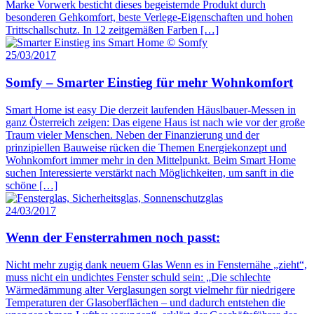
Marke Vorwerk besticht dieses begeisternde Produkt durch
besonderen Gehkomfort, beste Verlege-Eigenschaften und hohen
Trittschallschutz. In 12 zeitgemäßen Farben […]
25/03/2017
Somfy – Smarter Einstieg für mehr Wohnkomfort
Smart Home ist easy Die derzeit laufenden Häuslbauer-Messen in
ganz Österreich zeigen: Das eigene Haus ist nach wie vor der große
Traum vieler Menschen. Neben der Finanzierung und der
prinzipiellen Bauweise rücken die Themen Energiekonzept und
Wohnkomfort immer mehr in den Mittelpunkt. Beim Smart Home
suchen Interessierte verstärkt nach Möglichkeiten, um sanft in die
schöne […]
24/03/2017
Wenn der Fensterrahmen noch passt:
Nicht mehr zugig dank neuem Glas Wenn es in Fensternähe „zieht“,
muss nicht ein undichtes Fenster schuld sein: „Die schlechte
Wärmedämmung alter Verglasungen sorgt vielmehr für niedrigere
Temperaturen der Glasoberflächen – und dadurch entstehen die