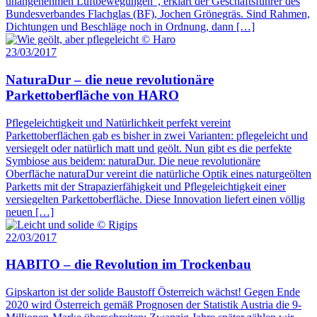
unangenehmen Luftbewegungen“, erklärt der Geschäftsführer des
Bundesverbandes Flachglas (BF), Jochen Grönegräs. Sind Rahmen,
Dichtungen und Beschläge noch in Ordnung, dann […]
23/03/2017
NaturaDur – die neue revolutionäre
Parkettoberfläche von HARO
Pflegeleichtigkeit und Natürlichkeit perfekt vereint
Parkettoberflächen gab es bisher in zwei Varianten: pflegeleicht und
versiegelt oder natürlich matt und geölt. Nun gibt es die perfekte
Symbiose aus beidem: naturaDur. Die neue revolutionäre
Oberfläche naturaDur vereint die natürliche Optik eines naturgeölten
Parketts mit der Strapazierfähigkeit und Pflegeleichtigkeit einer
versiegelten Parkettoberfläche. Diese Innovation liefert einen völlig
neuen […]
22/03/2017
HABITO – die Revolution im Trockenbau
Gipskarton ist der solide Baustoff Österreich wächst! Gegen Ende
2020 wird Österreich gemäß Prognosen der Statistik Austria die 9-