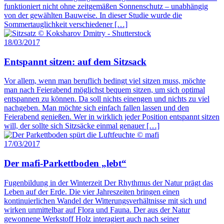
funktioniert nicht ohne zeitgemäßen Sonnenschutz – unabhängig
von der gewählten Bauweise. In dieser Studie wurde die
Sommertauglichkeit verschiedener […]
18/03/2017
Entspannt sitzen: auf dem Sitzsack
Vor allem, wenn man beruflich bedingt viel sitzen muss, möchte
man nach Feierabend möglichst bequem sitzen, um sich optimal
entspannen zu können. Da soll nichts einengen und nichts zu viel
nachgeben. Man möchte sich einfach fallen lassen und den
Feierabend genießen. Wer in wirklich jeder Position entspannt sitzen
will, der sollte sich Sitzsäcke einmal genauer […]
17/03/2017
Der mafi-Parkettboden „lebt“
Fugenbildung in der Winterzeit Der Rhythmus der Natur prägt das
Leben auf der Erde. Die vier Jahreszeiten bringen einen
kontinuierlichen Wandel der Witterungsverhältnisse mit sich und
wirken unmittelbar auf Flora und Fauna. Der aus der Natur
gewonnene Werkstoff Holz interagiert auch nach seiner