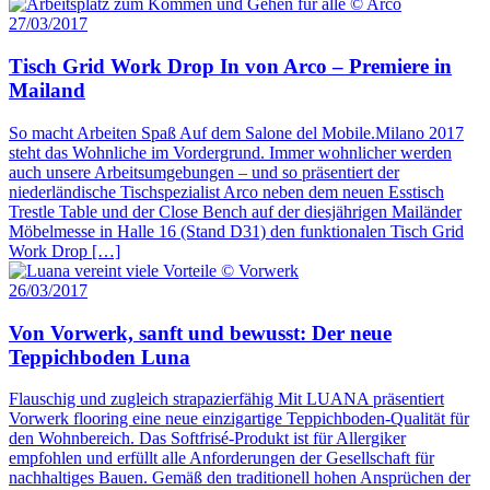
27/03/2017
Tisch Grid Work Drop In von Arco – Premiere in
Mailand
So macht Arbeiten Spaß Auf dem Salone del Mobile.Milano 2017
steht das Wohnliche im Vordergrund. Immer wohnlicher werden
auch unsere Arbeitsumgebungen – und so präsentiert der
niederländische Tischspezialist Arco neben dem neuen Esstisch
Trestle Table und der Close Bench auf der diesjährigen Mailänder
Möbelmesse in Halle 16 (Stand D31) den funktionalen Tisch Grid
Work Drop […]
26/03/2017
Von Vorwerk, sanft und bewusst: Der neue
Teppichboden Luna
Flauschig und zugleich strapazierfähig Mit LUANA präsentiert
Vorwerk flooring eine neue einzigartige Teppichboden-Qualität für
den Wohnbereich. Das Softfrisé-Produkt ist für Allergiker
empfohlen und erfüllt alle Anforderungen der Gesellschaft für
nachhaltiges Bauen. Gemäß den traditionell hohen Ansprüchen der