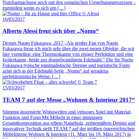
Nutzbarmachung noch mit den organischen Umgebungsprozessen –
zumindest wenn es sich um […]
16/03/2017
Alberto Alessi freut sich über „Nomu“
Design Naoto Fukasawa, 2017 „Als großer Fan von Naoto
Fukasawa freue ich mich sehr über die zwei neuen Objekte, die wir
hier vorstellen: eine Thermoskanne von eisiger Perfektion und eine
Isolierkanne, beide aus doppelwandigem Edelstahl.” Die für Naoto
Fukasawa typische minimalistische Strenge und puristische Form
zeigt sich in der Edelstahl-Serie „Nomu“ auf geradezu
perfektionistische Weise. […]
15/03/2017
TEAM 7 auf der Messe „Wohnen & Interieur 2017“
Stimmig inszenierte Wohnwelten und virtuoses Spiel mit Material,
Funktion und Form Mit Möbeln in einer stimmigen
Gesamtkomposition aus edlem Naturholz, zeitgemäßem Design und
innovativer Technik stellt TEAM 7 auf der größten österreichischen
Möbelmesse Wohnen & Interieur (11. März bis 19. März 2017) in