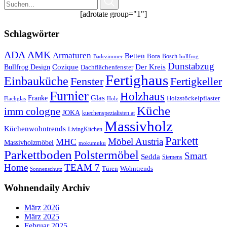
[adrotate group="1"]
Schlagwörter
ADA
AMK
Armaturen
Betten
Bora
Bosch
Badezimmer
bullfrog
Dunstabzug
Bullfrog Design
Cozique
Der Kreis
Dachflächenfenster
Fertighaus
Einbauküche
Fertigkeller
Fenster
Furnier
Holzhaus
Glas
Franke
Holzstöckelpflaster
Flachglas
Holz
Küche
imm cologne
JOKA
kuechenspezialisten.at
Massivholz
Küchenwohntrends
LivingKitchen
Parkett
Möbel Austria
MHC
Massivholzmöbel
mokumuku
Parkettboden
Polstermöbel
Smart
Sedda
Siemens
Home
TEAM 7
Wohntrends
Türen
Sonnenschutz
Wohnendaily Archiv
März 2026
März 2025
Februar 2025