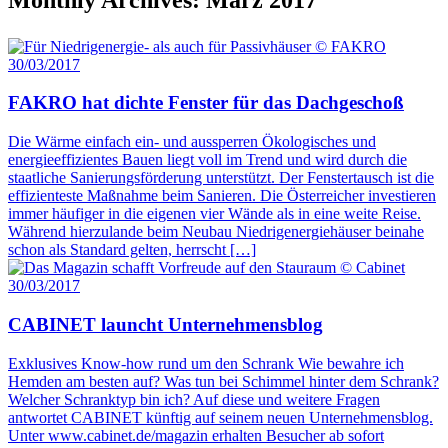
30/03/2017
FAKRO hat dichte Fenster für das Dachgeschoß
Die Wärme einfach ein- und aussperren Ökologisches und
energieeffizientes Bauen liegt voll im Trend und wird durch die
staatliche Sanierungsförderung unterstützt. Der Fenstertausch ist die
effizienteste Maßnahme beim Sanieren. Die Österreicher investieren
immer häufiger in die eigenen vier Wände als in eine weite Reise.
Während hierzulande beim Neubau Niedrigenergiehäuser beinahe
schon als Standard gelten, herrscht […]
30/03/2017
CABINET launcht Unternehmensblog
Exklusives Know-how rund um den Schrank Wie bewahre ich
Hemden am besten auf? Was tun bei Schimmel hinter dem Schrank?
Welcher Schranktyp bin ich? Auf diese und weitere Fragen
antwortet CABINET künftig auf seinem neuen Unternehmensblog.
Unter www.cabinet.de/magazin erhalten Besucher ab sofort