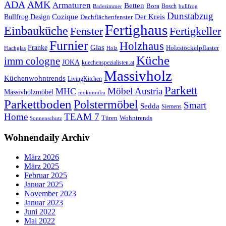
ADA
AMK
Armaturen
Betten
Bora
Bosch
Badezimmer
bullfrog
Dunstabzug
Bullfrog Design
Cozique
Der Kreis
Dachflächenfenster
Fertighaus
Einbauküche
Fertigkeller
Fenster
Furnier
Holzhaus
Glas
Franke
Holzstöckelpflaster
Flachglas
Holz
Küche
imm cologne
JOKA
kuechenspezialisten.at
Massivholz
Küchenwohntrends
LivingKitchen
Parkett
Möbel Austria
MHC
Massivholzmöbel
mokumuku
Parkettboden
Polstermöbel
Smart
Sedda
Siemens
Home
TEAM 7
Wohntrends
Türen
Sonnenschutz
Wohnendaily Archiv
März 2026
März 2025
Februar 2025
Januar 2025
November 2023
Januar 2023
Juni 2022
Mai 2022