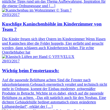
nützliche Tipps rund um das Thema Aufbewahrung, Inspiration für
die eigene Ordnungsoase und […]
29/03/2017
Kuschlige Kaninchenhöhle im Kinderzimmer von
Team 7
Die Kinder freuen sich über Ostern im Kinderzimmer Wenn Hasen
und Kaninchen über die Felder hoppeln, Eier gefärbt und gesucht
werden, dann schlagen auch Kinderherzen höher. Für echte
Osterliebhaber hat
28/03/2017
Wichtig beim Fenstertausch:
Auf die passende Belüftung achten Sind die Fenster nach
jahrzehntelangem Gebrauch energetisch veraltet und technisch nicht
mehr in Ordnung, kommt der Einbau moderner, zeitgemäßer
Produkte in Betracht. Wichtig ist es dabei, gleich auf die passende
Belüftung zu achten. „Das gilt natürlich auch für den Neubau. Eine
dichtere Gebäudehülle bedingt automatisch einen geänderten
Lüftungsbedarf“, erklärt der […]