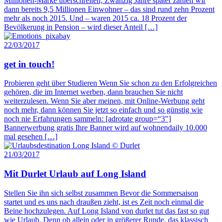
Millionen-Marke überschreiten; Zwanzig Jahre später zählen wir
dann bereits 9,5 Millionen Einwohner – das sind rund zehn Prozent
mehr als noch 2015. Und – waren 2015 ca. 18 Prozent der
Bevölkerung in Pension – wird dieser Anteil […]
22/03/2017
get in touch!
Probieren geht über Studieren Wenn Sie schon zu den Erfolgreichen
gehören, die im Internet werben, dann brauchen Sie nicht
weiterzulesen. Wenn Sie aber meinen, mit Online-Werbung geht
noch mehr, dann können Sie jetzt so einfach und so günstig wie
noch nie Erfahrungen sammeln: [adrotate group=“3″]
Bannerwerbung gratis Ihre Banner wird auf wohnendaily 10.000
mal gesehen […]
21/03/2017
Mit Durlet Urlaub auf Long Island
Stellen Sie ihn sich selbst zusammen Bevor die Sommersaison
startet und es uns nach draußen zieht, ist es Zeit noch einmal die
Beine hochzulegen. Auf Long Island von durlet tut das fast so gut
wie Urlaub. Denn ob allein oder in größerer Runde, das klassisch