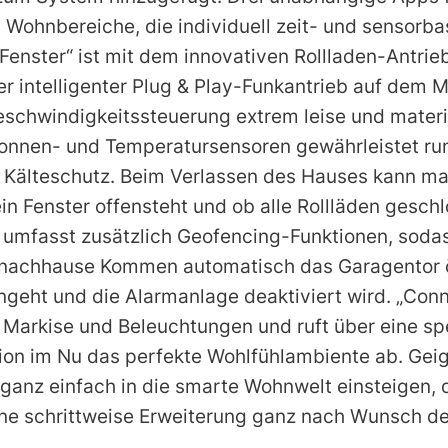
n Wohnbereiche, die individuell zeit- und sensorb
enster“ ist mit dem innovativen Rollladen-Antrie
er intelligenter Plug & Play-Funkantrieb auf dem Ma
Geschwindigkeitssteuerung extrem leise und mater
Sonnen- und Temperatursensoren gewährleistet ru
 Kälteschutz. Beim Verlassen des Hauses kann ma
ein Fenster offensteht und ob alle Rollläden gesch
umfasst zusätzlich Geofencing-Funktionen, sodas
 nachhause Kommen automatisch das Garagentor ö
geht und die Alarmanlage deaktiviert wird. „Con
t Markise und Beleuchtungen und ruft über eine sp
n im Nu das perfekte Wohlfühlambiente ab. Geigi
ganz einfach in die smarte Wohnwelt einsteigen,
ne schrittweise Erweiterung ganz nach Wunsch de