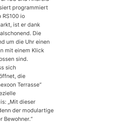
asiert programmiert
b RS100 io
rkt, ist er dank
ialschonend. Die
nd um die Uhr einen
n mit einem Klick
lossen sind.
s sich
ffnet, die
nexoon Terrasse“
ezielle
s: „Mit dieser
 denn der modulartige
r Bewohner.“