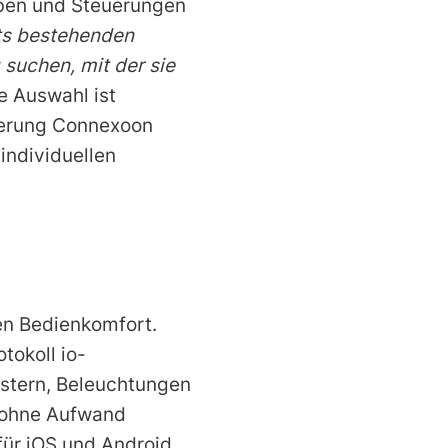
eben und Steuerungen
its bestehenden
suchen, mit der sie
e Auswahl ist
uerung Connexoon
 individuellen
en Bedienkomfort.
tokoll io-
nstern, Beleuchtungen
n ohne Aufwand
für iOS und Android