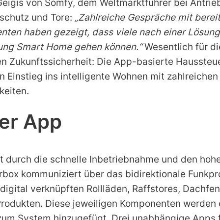
 Geigis von Somfy, dem Weltmarktführer bei Antri
nschutz und Tore:
„Zahlreiche Gespräche mit bere
nten haben gezeigt, dass viele nach einer Lösung 
htung Smart Home gehen können.“
Wesentlich für di
en Zukunftssicherheit: Die App-basierte Hausste
n Einstieg ins intelligente Wohnen mit zahlreichen
keiten.
er App
t durch die schnelle Inbetriebnahme und den hoh
box kommuniziert über das bidirektionale Funkpro
digital verknüpften Rollläden, Raffstores, Dachfe
 Produkten. Diese jeweiligen Komponenten werde
zum System hinzugefügt. Drei unabhängige Apps 