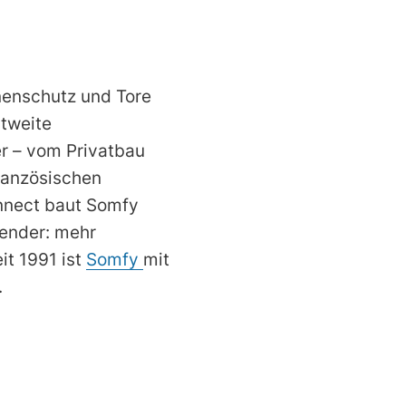
nenschutz und Tore
ltweite
er – vom Privatbau
französischen
nnect baut Somfy
wender: mehr
it 1991 ist
Somfy
mit
.