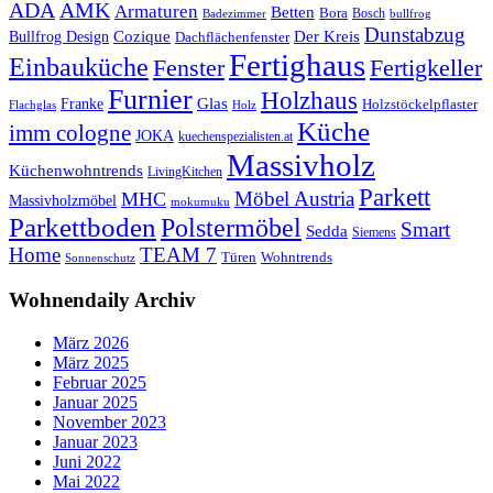
ADA
AMK
Armaturen
Betten
Bora
Bosch
Badezimmer
bullfrog
Dunstabzug
Bullfrog Design
Cozique
Der Kreis
Dachflächenfenster
Fertighaus
Einbauküche
Fertigkeller
Fenster
Furnier
Holzhaus
Glas
Franke
Holzstöckelpflaster
Flachglas
Holz
Küche
imm cologne
JOKA
kuechenspezialisten.at
Massivholz
Küchenwohntrends
LivingKitchen
Parkett
Möbel Austria
MHC
Massivholzmöbel
mokumuku
Parkettboden
Polstermöbel
Smart
Sedda
Siemens
Home
TEAM 7
Wohntrends
Türen
Sonnenschutz
Wohnendaily Archiv
März 2026
März 2025
Februar 2025
Januar 2025
November 2023
Januar 2023
Juni 2022
Mai 2022