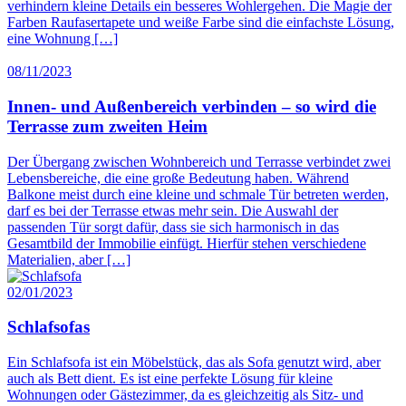
verhindern kleine Details ein besseres Wohlergehen. Die Magie der
Farben Raufasertapete und weiße Farbe sind die einfachste Lösung,
eine Wohnung […]
08/11/2023
Innen- und Außenbereich verbinden – so wird die
Terrasse zum zweiten Heim
Der Übergang zwischen Wohnbereich und Terrasse verbindet zwei
Lebensbereiche, die eine große Bedeutung haben. Während
Balkone meist durch eine kleine und schmale Tür betreten werden,
darf es bei der Terrasse etwas mehr sein. Die Auswahl der
passenden Tür sorgt dafür, dass sie sich harmonisch in das
Gesamtbild der Immobilie einfügt. Hierfür stehen verschiedene
Materialien, aber […]
02/01/2023
Schlafsofas
Ein Schlafsofa ist ein Möbelstück, das als Sofa genutzt wird, aber
auch als Bett dient. Es ist eine perfekte Lösung für kleine
Wohnungen oder Gästezimmer, da es gleichzeitig als Sitz- und