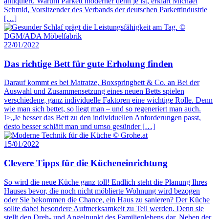
antiquiert. Warum Parkett moderner denn je ist, erklärt Michael
Schmid, Vorsitzender des Verbands der deutschen Parkettindustrie
[…]
22/01/2022
Das richtige Bett für gute Erholung finden
Darauf kommt es bei Matratze, Boxspringbett & Co. an Bei der
Auswahl und Zusammensetzung eines neuen Betts spielen
verschiedene, ganz individuelle Faktoren eine wichtige Rolle. Denn
wie man sich bettet, so liegt man – und so regeneriert man auch.
I>„Je besser das Bett zu den individuellen Anforderungen passt,
desto besser schläft man und umso gesünder […]
15/01/2022
Clevere Tipps für die Kücheneinrichtung
So wird die neue Küche ganz toll! Endlich steht die Planung Ihres
Hauses bevor, die noch nicht möblierte Wohnung wird bezogen
oder Sie bekommen die Chance, ein Haus zu sanieren? Der Küche
sollte dabei besondere Aufmerksamkeit zu Teil werden. Denn sie
stellt den Dreh- und Angelpunkt des Familienlebens dar. Neben der