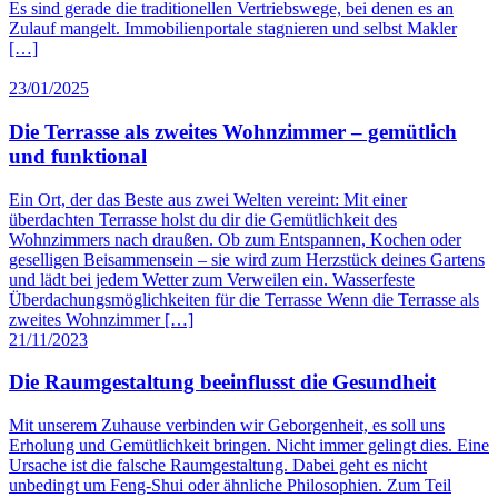
Es sind gerade die traditionellen Vertriebswege, bei denen es an
Zulauf mangelt. Immobilienportale stagnieren und selbst Makler
[…]
23/01/2025
Die Terrasse als zweites Wohnzimmer – gemütlich
und funktional
Ein Ort, der das Beste aus zwei Welten vereint: Mit einer
überdachten Terrasse holst du dir die Gemütlichkeit des
Wohnzimmers nach draußen. Ob zum Entspannen, Kochen oder
geselligen Beisammensein – sie wird zum Herzstück deines Gartens
und lädt bei jedem Wetter zum Verweilen ein. Wasserfeste
Überdachungsmöglichkeiten für die Terrasse Wenn die Terrasse als
zweites Wohnzimmer […]
21/11/2023
Die Raumgestaltung beeinflusst die Gesundheit
Mit unserem Zuhause verbinden wir Geborgenheit, es soll uns
Erholung und Gemütlichkeit bringen. Nicht immer gelingt dies. Eine
Ursache ist die falsche Raumgestaltung. Dabei geht es nicht
unbedingt um Feng-Shui oder ähnliche Philosophien. Zum Teil