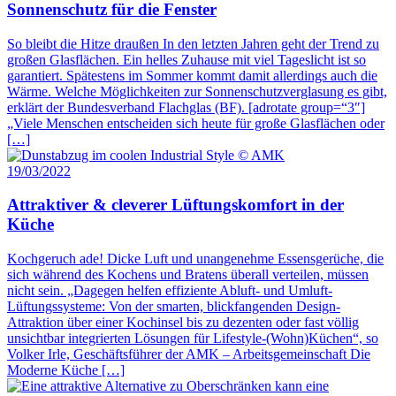
Sonnenschutz für die Fenster
So bleibt die Hitze draußen In den letzten Jahren geht der Trend zu
großen Glasflächen. Ein helles Zuhause mit viel Tageslicht ist so
garantiert. Spätestens im Sommer kommt damit allerdings auch die
Wärme. Welche Möglichkeiten zur Sonnenschutzverglasung es gibt,
erklärt der Bundesverband Flachglas (BF). [adrotate group=“3″]
„Viele Menschen entscheiden sich heute für große Glasflächen oder
[…]
19/03/2022
Attraktiver & cleverer Lüftungskomfort in der
Küche
Kochgeruch ade! Dicke Luft und unangenehme Essensgerüche, die
sich während des Kochens und Bratens überall verteilen, müssen
nicht sein. „Dagegen helfen effiziente Abluft- und Umluft-
Lüftungssysteme: Von der smarten, blickfangenden Design-
Attraktion über einer Kochinsel bis zu dezenten oder fast völlig
unsichtbar integrierten Lösungen für Lifestyle-(Wohn)Küchen“, so
Volker Irle, Geschäftsführer der AMK – Arbeitsgemeinschaft Die
Moderne Küche […]