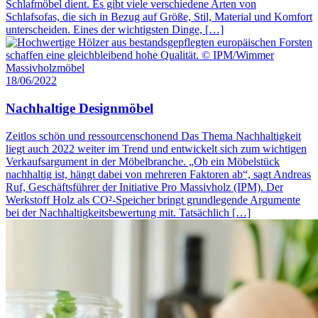
Schlafmöbel dient. Es gibt viele verschiedene Arten von
Schlafsofas, die sich in Bezug auf Größe, Stil, Material und Komfort
unterscheiden. Eines der wichtigsten Dinge, […]
18/06/2022
Nachhaltige Designmöbel
Zeitlos schön und ressourcenschonend Das Thema Nachhaltigkeit
liegt auch 2022 weiter im Trend und entwickelt sich zum wichtigen
Verkaufsargument in der Möbelbranche. „Ob ein Möbelstück
nachhaltig ist, hängt dabei von mehreren Faktoren ab“, sagt Andreas
Ruf, Geschäftsführer der Initiative Pro Massivholz (IPM). Der
Werkstoff Holz als CO²-Speicher bringt grundlegende Argumente
bei der Nachhaltigkeitsbewertung mit. Tatsächlich […]