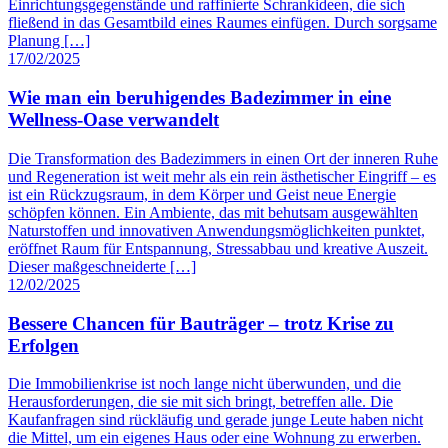
Einrichtungsgegenstände und raffinierte Schrankideen, die sich
fließend in das Gesamtbild eines Raumes einfügen. Durch sorgsame
Planung […]
17/02/2025
Wie man ein beruhigendes Badezimmer in eine
Wellness-Oase verwandelt
Die Transformation des Badezimmers in einen Ort der inneren Ruhe
und Regeneration ist weit mehr als ein rein ästhetischer Eingriff – es
ist ein Rückzugsraum, in dem Körper und Geist neue Energie
schöpfen können. Ein Ambiente, das mit behutsam ausgewählten
Naturstoffen und innovativen Anwendungsmöglichkeiten punktet,
eröffnet Raum für Entspannung, Stressabbau und kreative Auszeit.
Dieser maßgeschneiderte […]
12/02/2025
Bessere Chancen für Bauträger – trotz Krise zu
Erfolgen
Die Immobilienkrise ist noch lange nicht überwunden, und die
Herausforderungen, die sie mit sich bringt, betreffen alle. Die
Kaufanfragen sind rückläufig und gerade junge Leute haben nicht
die Mittel, um ein eigenes Haus oder eine Wohnung zu erwerben.