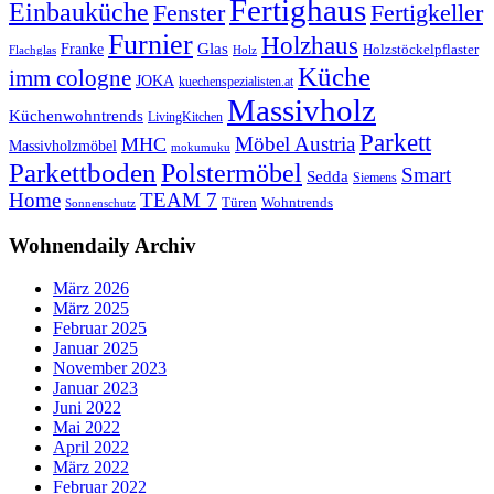
Fertighaus
Einbauküche
Fertigkeller
Fenster
Furnier
Holzhaus
Glas
Franke
Holzstöckelpflaster
Flachglas
Holz
Küche
imm cologne
JOKA
kuechenspezialisten.at
Massivholz
Küchenwohntrends
LivingKitchen
Parkett
Möbel Austria
MHC
Massivholzmöbel
mokumuku
Parkettboden
Polstermöbel
Smart
Sedda
Siemens
Home
TEAM 7
Wohntrends
Türen
Sonnenschutz
Wohnendaily Archiv
März 2026
März 2025
Februar 2025
Januar 2025
November 2023
Januar 2023
Juni 2022
Mai 2022
April 2022
März 2022
Februar 2022