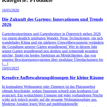
16/03/2026
Die Zukunft des Gartens: Innovationen und Trends
2026
Gartenbesitzerinnen und Gartenbesitzer in Österreich stehen 2026
vor einem deutlich spürbaren Wandel. Neue Technologien, ein sich
wandelndes Klima und ein stärkeres Umweltbewusstsein verändern
die Gestaltung unserer Gärten grundlegend. Wer in diesem Jahr
seinen Garten grundlegend neu denken und zeitgemäß gestalten
möchte, findet ein breites Spektrum an Möglichkeiten, das von
smarten Bewässerungssystemen über modulare Überdachungen bis
[…]
10/03/2025
Kreative Aufbewahrungslösungen für kleine Räume
In kompakten Wohnungen oder Zimmern ist das Platzangebot
oftmals beschränkt, sodass Stauraum schnell zum kostbaren Gut
avanciert. Ein weitsichtiger Umgang mit jeder vorhandenen Nische
wirkt sich jedoch positiv auf die gesamte Wohnatmosphäre aus.
Moderne Ansätze legen Wert auf multifunktionelle