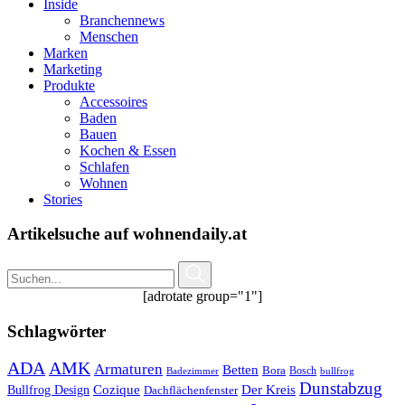
Inside
Branchennews
Menschen
Marken
Marketing
Produkte
Accessoires
Baden
Bauen
Kochen & Essen
Schlafen
Wohnen
Stories
Artikelsuche auf wohnendaily.at
[adrotate group="1"]
Schlagwörter
ADA
AMK
Armaturen
Betten
Bora
Bosch
Badezimmer
bullfrog
Dunstabzug
Bullfrog Design
Cozique
Der Kreis
Dachflächenfenster