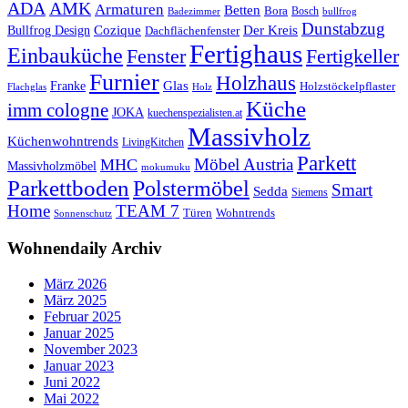
ADA
AMK
Armaturen
Betten
Bora
Bosch
Badezimmer
bullfrog
Dunstabzug
Bullfrog Design
Cozique
Der Kreis
Dachflächenfenster
Fertighaus
Einbauküche
Fertigkeller
Fenster
Furnier
Holzhaus
Glas
Franke
Holzstöckelpflaster
Flachglas
Holz
Küche
imm cologne
JOKA
kuechenspezialisten.at
Massivholz
Küchenwohntrends
LivingKitchen
Parkett
Möbel Austria
MHC
Massivholzmöbel
mokumuku
Parkettboden
Polstermöbel
Smart
Sedda
Siemens
Home
TEAM 7
Wohntrends
Türen
Sonnenschutz
Wohnendaily Archiv
März 2026
März 2025
Februar 2025
Januar 2025
November 2023
Januar 2023
Juni 2022
Mai 2022