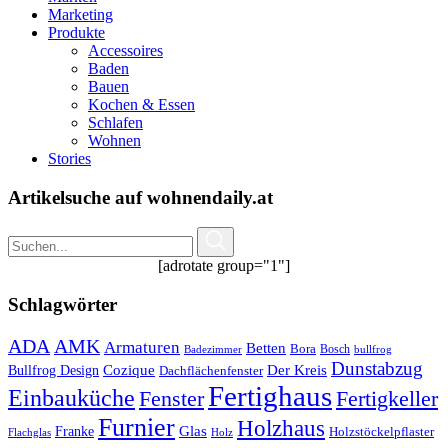
Marketing
Produkte
Accessoires
Baden
Bauen
Kochen & Essen
Schlafen
Wohnen
Stories
Artikelsuche auf wohnendaily.at
[adrotate group="1"]
Schlagwörter
ADA
AMK
Armaturen
Betten
Bora
Bosch
Badezimmer
bullfrog
Dunstabzug
Bullfrog Design
Cozique
Der Kreis
Dachflächenfenster
Fertighaus
Einbauküche
Fertigkeller
Fenster
Furnier
Holzhaus
Glas
Franke
Holzstöckelpflaster
Flachglas
Holz