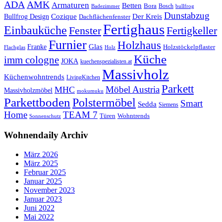
ADA
AMK
Armaturen
Betten
Bora
Bosch
Badezimmer
bullfrog
Dunstabzug
Bullfrog Design
Cozique
Der Kreis
Dachflächenfenster
Fertighaus
Einbauküche
Fertigkeller
Fenster
Furnier
Holzhaus
Glas
Franke
Holzstöckelpflaster
Flachglas
Holz
Küche
imm cologne
JOKA
kuechenspezialisten.at
Massivholz
Küchenwohntrends
LivingKitchen
Parkett
Möbel Austria
MHC
Massivholzmöbel
mokumuku
Parkettboden
Polstermöbel
Smart
Sedda
Siemens
Home
TEAM 7
Wohntrends
Türen
Sonnenschutz
Wohnendaily Archiv
März 2026
März 2025
Februar 2025
Januar 2025
November 2023
Januar 2023
Juni 2022
Mai 2022