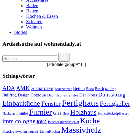
Accessoires
Baden
Bauen
Kochen & Essen
Schlafen
Wohnen
Stories
Artikelsuche auf wohnendaily.at
[adrotate group="1"]
Schlagwörter
ADA
AMK
Armaturen
Betten
Bora
Bosch
Badezimmer
bullfrog
Dunstabzug
Bullfrog Design
Cozique
Der Kreis
Dachflächenfenster
Fertighaus
Einbauküche
Fertigkeller
Fenster
Furnier
Holzhaus
Glas
Franke
Holzstöckelpflaster
Flachglas
Holz
Küche
imm cologne
JOKA
kuechenspezialisten.at
Massivholz
Küchenwohntrends
LivingKitchen