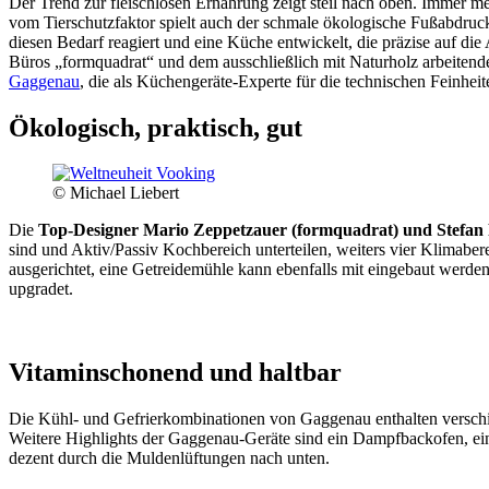
Der Trend zur fleischlosen Ernährung zeigt steil nach oben. Immer me
vom Tierschutzfaktor spielt auch der schmale ökologische Fußabdruck
diesen Bedarf reagiert und eine Küche entwickelt, die präzise auf d
Büros „formquadrat“ und dem ausschließlich mit Naturholz arbeitend
Gaggenau
, die als Küchengeräte-Experte für die technischen Feinheit
Ökologisch, praktisch, gut
© Michael Liebert
Die
Top-Designer Mario Zeppetzauer (formquadrat) und Stefan
sind und Aktiv/Passiv Kochbereich unterteilen, weiters vier Klimab
ausgerichtet, eine Getreidemühle kann ebenfalls mit eingebaut wer
upgradet.
Vitaminschonend und haltbar
Die Kühl- und Gefrierkombinationen von Gaggenau enthalten verschi
Weitere Highlights der Gaggenau-Geräte sind ein Dampfbackofen, ei
dezent durch die Muldenlüftungen nach unten.