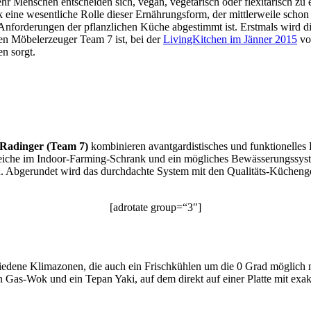
hr Menschen entscheiden sich, vegan, vegetarisch oder flexitarisch zu
 eine wesentliche Rolle dieser Ernährungsform, der mittlerweile schon
ie Anforderungen der pflanzlichen Küche abgestimmt ist. Erstmals wir
en Möbelerzeuger Team 7 ist, bei der
LivingKitchen im Jänner 2015
vo
en sorgt.
 Radinger (Team 7)
kombinieren avantgardistisches und funktionelles 
ereiche im Indoor-Farming-Schrank und ein mögliches Bewässerungssyst
den. Abgerundet wird das durchdachte System mit den Qualitäts-Küche
[adrotate group=“3″]
edene Klimazonen, die auch ein Frischkühlen um die 0 Grad möglich m
n Gas-Wok und ein Tepan Yaki, auf dem direkt auf einer Platte mit e