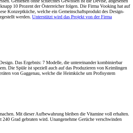
 essen. Genießen ohne schlechtes Gewissen ist die Devise, abgesehen
 knapp 10 Prozent der Österreicher folgen. Die Firma Vooking hat auf
d diese Konzeptküche, welche ein Gemeinschaftsprodukt des Design-
rgestellt werden.
Unterstützt wird das Projekt von der Firma
Design. Das Ergebnis: 7 Modelle, die untereinander kombinierbar
em. Die Spüle ist speziell auch auf das Produzieren von Keimlingen
ngeräten von Gaggenau, welche die Heimküche um Profisystem
achen. Mit dieser Aufbewahrung bleiben die Vitamine voll erhalten.
xakt 240 Grad gebraten wird. Unangenehme Gerüche verschwinden