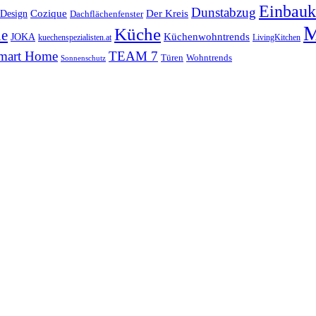
Einbauk
Dunstabzug
 Design
Cozique
Der Kreis
Dachflächenfenster
M
Küche
ne
Küchenwohntrends
JOKA
kuechenspezialisten.at
LivingKitchen
mart Home
TEAM 7
Wohntrends
Türen
Sonnenschutz