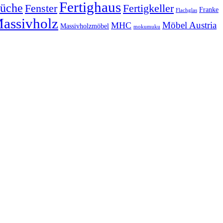
Fertighaus
üche
Fertigkeller
Fenster
Franke
Flachglas
assivholz
Möbel Austria
MHC
Massivholzmöbel
mokumuku