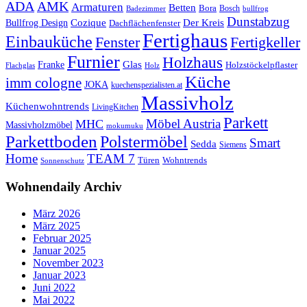
ADA
AMK
Armaturen
Betten
Bora
Bosch
Badezimmer
bullfrog
Dunstabzug
Bullfrog Design
Cozique
Der Kreis
Dachflächenfenster
Fertighaus
Einbauküche
Fertigkeller
Fenster
Furnier
Holzhaus
Glas
Franke
Holzstöckelpflaster
Flachglas
Holz
Küche
imm cologne
JOKA
kuechenspezialisten.at
Massivholz
Küchenwohntrends
LivingKitchen
Parkett
Möbel Austria
MHC
Massivholzmöbel
mokumuku
Parkettboden
Polstermöbel
Smart
Sedda
Siemens
Home
TEAM 7
Wohntrends
Türen
Sonnenschutz
Wohnendaily Archiv
März 2026
März 2025
Februar 2025
Januar 2025
November 2023
Januar 2023
Juni 2022
Mai 2022