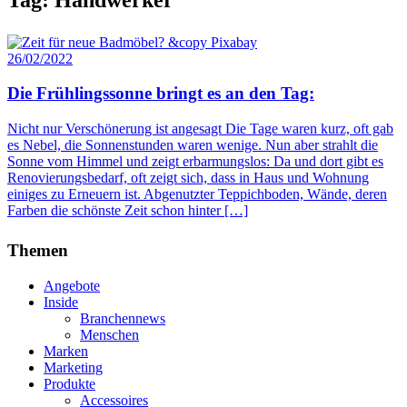
26/02/2022
Die Frühlingssonne bringt es an den Tag:
Nicht nur Verschönerung ist angesagt Die Tage waren kurz, oft gab
es Nebel, die Sonnenstunden waren wenige. Nun aber strahlt die
Sonne vom Himmel und zeigt erbarmungslos: Da und dort gibt es
Renovierungsbedarf, oft zeigt sich, dass in Haus und Wohnung
einiges zu Erneuern ist. Abgenutzter Teppichboden, Wände, deren
Farben die schönste Zeit schon hinter […]
Themen
Angebote
Inside
Branchennews
Menschen
Marken
Marketing
Produkte
Accessoires