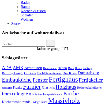
Baden
Bauen
Kochen & Essen
Schlafen
Wohnen
Stories
Artikelsuche auf wohnendaily.at
[adrotate group="1"]
Schlagwörter
ADA
AMK
Armaturen
Betten
Bora
Bosch
Badezimmer
bullfrog
Dunstabzug
Bullfrog Design
Cozique
Der Kreis
Dachflächenfenster
Fertighaus
Einbauküche
Fertigkeller
Fenster
Furnier
Holzhaus
Glas
Franke
Holzstöckelpflaster
Flachglas
Holz
Küche
imm cologne
JOKA
kuechenspezialisten.at
Massivholz
Küchenwohntrends
LivingKitchen