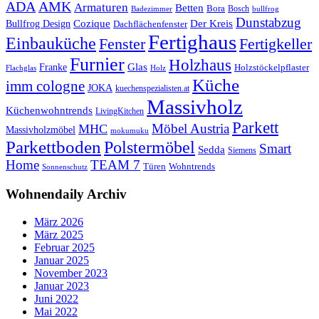
ADA
AMK
Armaturen
Betten
Bora
Bosch
Badezimmer
bullfrog
Dunstabzug
Bullfrog Design
Cozique
Der Kreis
Dachflächenfenster
Fertighaus
Einbauküche
Fertigkeller
Fenster
Furnier
Holzhaus
Glas
Franke
Holzstöckelpflaster
Flachglas
Holz
Küche
imm cologne
JOKA
kuechenspezialisten.at
Massivholz
Küchenwohntrends
LivingKitchen
Parkett
Möbel Austria
MHC
Massivholzmöbel
mokumuku
Parkettboden
Polstermöbel
Smart
Sedda
Siemens
Home
TEAM 7
Wohntrends
Türen
Sonnenschutz
Wohnendaily Archiv
März 2026
März 2025
Februar 2025
Januar 2025
November 2023
Januar 2023
Juni 2022
Mai 2022