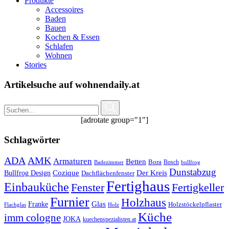
Produkte
Accessoires
Baden
Bauen
Kochen & Essen
Schlafen
Wohnen
Stories
Artikelsuche auf wohnendaily.at
[adrotate group="1"]
Schlagwörter
ADA
AMK
Armaturen
Betten
Bora
Bosch
Badezimmer
bullfrog
Dunstabzug
Bullfrog Design
Cozique
Der Kreis
Dachflächenfenster
Fertighaus
Einbauküche
Fertigkeller
Fenster
Furnier
Holzhaus
Glas
Franke
Holzstöckelpflaster
Flachglas
Holz
Küche
imm cologne
JOKA
kuechenspezialisten.at