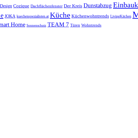
Einbauk
Dunstabzug
 Design
Cozique
Der Kreis
Dachflächenfenster
M
Küche
ne
Küchenwohntrends
JOKA
kuechenspezialisten.at
LivingKitchen
mart Home
TEAM 7
Wohntrends
Türen
Sonnenschutz