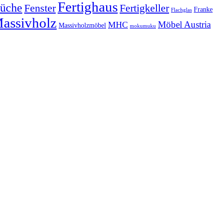
Fertighaus
üche
Fertigkeller
Fenster
Franke
Flachglas
assivholz
Möbel Austria
MHC
Massivholzmöbel
mokumuku