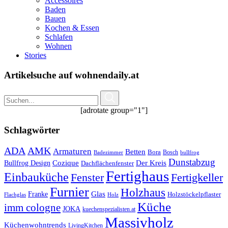
Accessoires
Baden
Bauen
Kochen & Essen
Schlafen
Wohnen
Stories
Artikelsuche auf wohnendaily.at
[adrotate group="1"]
Schlagwörter
ADA
AMK
Armaturen
Betten
Bora
Bosch
Badezimmer
bullfrog
Dunstabzug
Bullfrog Design
Cozique
Der Kreis
Dachflächenfenster
Fertighaus
Einbauküche
Fertigkeller
Fenster
Furnier
Holzhaus
Glas
Franke
Holzstöckelpflaster
Flachglas
Holz
Küche
imm cologne
JOKA
kuechenspezialisten.at
Massivholz
Küchenwohntrends
LivingKitchen