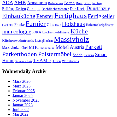
ADA
AMK
Armaturen
Betten
Bora
Bosch
Badezimmer
bullfrog
Dunstabzug
Bullfrog Design
Cozique
Der Kreis
Dachflächenfenster
Fertighaus
Einbauküche
Fertigkeller
Fenster
Furnier
Holzhaus
Glas
Franke
Holzstöckelpflaster
Flachglas
Holz
Küche
imm cologne
JOKA
kuechenspezialisten.at
Massivholz
Küchenwohntrends
LivingKitchen
Parkett
Möbel Austria
MHC
Massivholzmöbel
mokumuku
Parkettboden
Polstermöbel
Smart
Sedda
Siemens
Home
TEAM 7
Wohntrends
Türen
Sonnenschutz
Wohnendaily Archiv
März 2026
März 2025
Februar 2025
Januar 2025
November 2023
Januar 2023
Juni 2022
Mai 2022