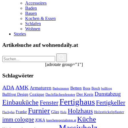
Accessoires
Baden
Bauen
Kochen & Essen
Schlafen
Wohnen
Stories
Artikelsuche auf wohnendaily.at
[adrotate group="1"]
Schlagwörter
ADA
AMK
Armaturen
Betten
Bora
Bosch
Badezimmer
bullfrog
Dunstabzug
Bullfrog Design
Cozique
Der Kreis
Dachflächenfenster
Fertighaus
Einbauküche
Fertigkeller
Fenster
Furnier
Holzhaus
Glas
Franke
Holzstöckelpflaster
Flachglas
Holz
Küche
imm cologne
JOKA
kuechenspezialisten.at
Massivholz