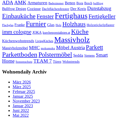
ADA
AMK
Armaturen
Betten
Bora
Bosch
Badezimmer
bullfrog
Dunstabzug
Bullfrog Design
Cozique
Der Kreis
Dachflächenfenster
Fertighaus
Einbauküche
Fertigkeller
Fenster
Furnier
Holzhaus
Glas
Franke
Holzstöckelpflaster
Flachglas
Holz
Küche
imm cologne
JOKA
kuechenspezialisten.at
Massivholz
Küchenwohntrends
LivingKitchen
Parkett
Möbel Austria
MHC
Massivholzmöbel
mokumuku
Parkettboden
Polstermöbel
Smart
Sedda
Siemens
Home
TEAM 7
Wohntrends
Türen
Sonnenschutz
Wohnendaily Archiv
März 2026
März 2025
Februar 2025
Januar 2025
November 2023
Januar 2023
Juni 2022
Mai 2022