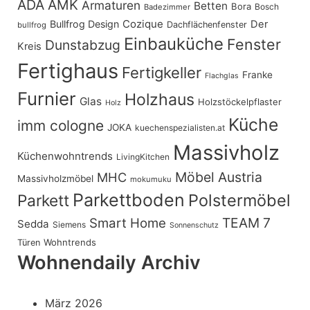
ADA
AMK
Armaturen
Betten
Bora
Bosch
Badezimmer
Cozique
Bullfrog Design
Der
Dachflächenfenster
bullfrog
Einbauküche
Fenster
Dunstabzug
Kreis
Fertighaus
Fertigkeller
Franke
Flachglas
Furnier
Holzhaus
Glas
Holzstöckelpflaster
Holz
Küche
imm cologne
JOKA
kuechenspezialisten.at
Massivholz
Küchenwohntrends
LivingKitchen
Möbel Austria
MHC
Massivholzmöbel
mokumuku
Parkettboden
Polstermöbel
Parkett
TEAM 7
Smart Home
Sedda
Siemens
Sonnenschutz
Wohntrends
Türen
Wohnendaily Archiv
März 2026