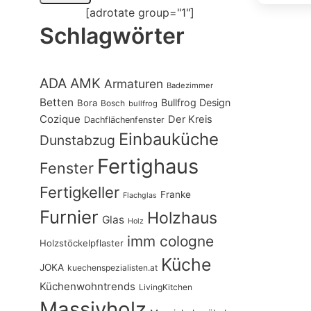
[adrotate group="1"]
Schlagwörter
ADA
AMK
Armaturen
Badezimmer
Betten
Bullfrog Design
Bora
Bosch
bullfrog
Cozique
Der Kreis
Dachflächenfenster
Einbauküche
Dunstabzug
Fertighaus
Fenster
Fertigkeller
Franke
Flachglas
Furnier
Holzhaus
Glas
Holz
imm cologne
Holzstöckelpflaster
Küche
JOKA
kuechenspezialisten.at
Küchenwohntrends
LivingKitchen
Massivholz