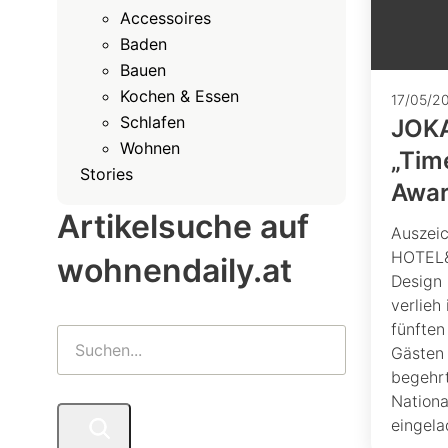
Accessoires
Baden
Bauen
Kochen & Essen
17/05/2
Schlafen
JOKA
Wohnen
„Tim
Stories
Awa
Artikelsuche auf
Auszeic
HOTEL&
wohnendaily.at
Design 
verlieh
fünften
Gästen 
begehrt
Nationa
eingela