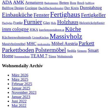
ADA
AMK
Armaturen
Betten
Bora
Bosch
Badezimmer
bullfrog
Dunstabzug
Bullfrog Design
Cozique
Der Kreis
Dachflächenfenster
Fertighaus
Einbauküche
Fertigkeller
Fenster
Furnier
Holzhaus
Glas
Franke
Holzstöckelpflaster
Flachglas
Holz
Küche
imm cologne
JOKA
kuechenspezialisten.at
Massivholz
Küchenwohntrends
LivingKitchen
Parkett
Möbel Austria
MHC
Massivholzmöbel
mokumuku
Parkettboden
Polstermöbel
Smart
Sedda
Siemens
Home
TEAM 7
Wohntrends
Türen
Sonnenschutz
Wohnendaily Archiv
März 2026
März 2025
Februar 2025
Januar 2025
November 2023
Januar 2023
Juni 2022
Mai 2022