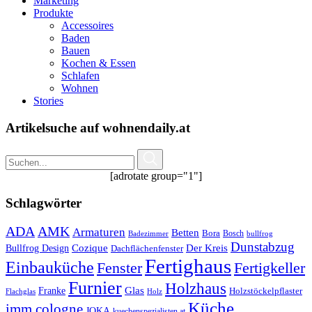
Marketing
Produkte
Accessoires
Baden
Bauen
Kochen & Essen
Schlafen
Wohnen
Stories
Artikelsuche auf wohnendaily.at
[adrotate group="1"]
Schlagwörter
ADA
AMK
Armaturen
Betten
Bora
Bosch
Badezimmer
bullfrog
Dunstabzug
Bullfrog Design
Cozique
Der Kreis
Dachflächenfenster
Fertighaus
Einbauküche
Fertigkeller
Fenster
Furnier
Holzhaus
Glas
Franke
Holzstöckelpflaster
Flachglas
Holz
Küche
imm cologne
JOKA
kuechenspezialisten.at