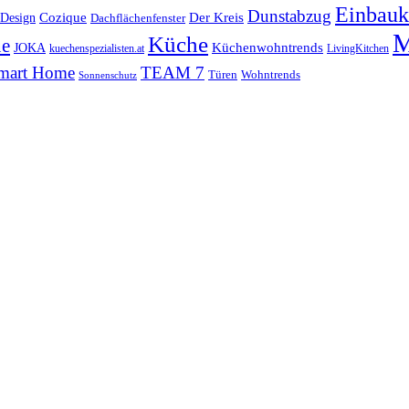
Einbauk
Dunstabzug
 Design
Cozique
Der Kreis
Dachflächenfenster
M
Küche
ne
Küchenwohntrends
JOKA
kuechenspezialisten.at
LivingKitchen
mart Home
TEAM 7
Wohntrends
Türen
Sonnenschutz