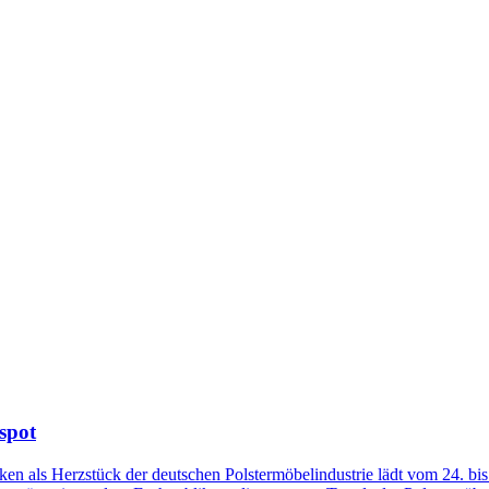
spot
en als Herzstück der deutschen Polstermöbelindustrie lädt vom 24. bi