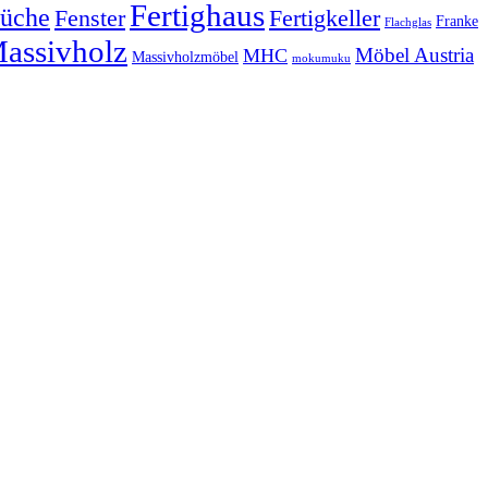
Fertighaus
üche
Fertigkeller
Fenster
Franke
Flachglas
assivholz
Möbel Austria
MHC
Massivholzmöbel
mokumuku