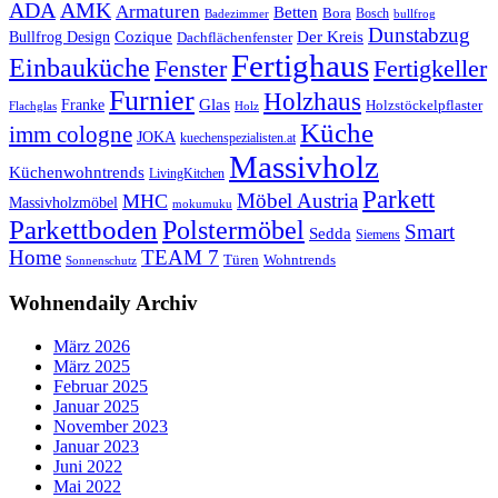
ADA
AMK
Armaturen
Betten
Bora
Bosch
Badezimmer
bullfrog
Dunstabzug
Bullfrog Design
Cozique
Der Kreis
Dachflächenfenster
Fertighaus
Einbauküche
Fertigkeller
Fenster
Furnier
Holzhaus
Glas
Franke
Holzstöckelpflaster
Flachglas
Holz
Küche
imm cologne
JOKA
kuechenspezialisten.at
Massivholz
Küchenwohntrends
LivingKitchen
Parkett
Möbel Austria
MHC
Massivholzmöbel
mokumuku
Parkettboden
Polstermöbel
Smart
Sedda
Siemens
Home
TEAM 7
Wohntrends
Türen
Sonnenschutz
Wohnendaily Archiv
März 2026
März 2025
Februar 2025
Januar 2025
November 2023
Januar 2023
Juni 2022
Mai 2022