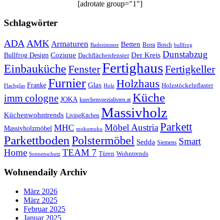
[adrotate group="1"]
Schlagwörter
ADA
AMK
Armaturen
Betten
Bora
Bosch
Badezimmer
bullfrog
Dunstabzug
Bullfrog Design
Cozique
Der Kreis
Dachflächenfenster
Fertighaus
Einbauküche
Fertigkeller
Fenster
Furnier
Holzhaus
Glas
Franke
Holzstöckelpflaster
Flachglas
Holz
Küche
imm cologne
JOKA
kuechenspezialisten.at
Massivholz
Küchenwohntrends
LivingKitchen
Parkett
Möbel Austria
MHC
Massivholzmöbel
mokumuku
Parkettboden
Polstermöbel
Smart
Sedda
Siemens
Home
TEAM 7
Wohntrends
Türen
Sonnenschutz
Wohnendaily Archiv
März 2026
März 2025
Februar 2025
Januar 2025