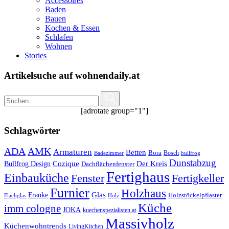
Accessoires
Baden
Bauen
Kochen & Essen
Schlafen
Wohnen
Stories
Artikelsuche auf wohnendaily.at
[adrotate group="1"]
Schlagwörter
ADA
AMK
Armaturen
Betten
Bora
Bosch
Badezimmer
bullfrog
Dunstabzug
Bullfrog Design
Cozique
Der Kreis
Dachflächenfenster
Fertighaus
Einbauküche
Fertigkeller
Fenster
Furnier
Holzhaus
Glas
Franke
Holzstöckelpflaster
Flachglas
Holz
Küche
imm cologne
JOKA
kuechenspezialisten.at
Massivholz
Küchenwohntrends
LivingKitchen