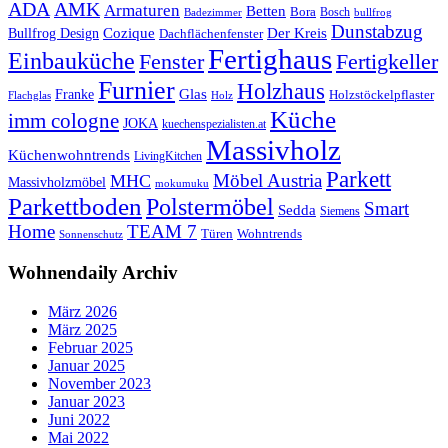
ADA
AMK
Armaturen
Betten
Bora
Bosch
Badezimmer
bullfrog
Dunstabzug
Bullfrog Design
Cozique
Der Kreis
Dachflächenfenster
Fertighaus
Einbauküche
Fertigkeller
Fenster
Furnier
Holzhaus
Glas
Franke
Holzstöckelpflaster
Flachglas
Holz
Küche
imm cologne
JOKA
kuechenspezialisten.at
Massivholz
Küchenwohntrends
LivingKitchen
Parkett
Möbel Austria
MHC
Massivholzmöbel
mokumuku
Parkettboden
Polstermöbel
Smart
Sedda
Siemens
Home
TEAM 7
Wohntrends
Türen
Sonnenschutz
Wohnendaily Archiv
März 2026
März 2025
Februar 2025
Januar 2025
November 2023
Januar 2023
Juni 2022
Mai 2022