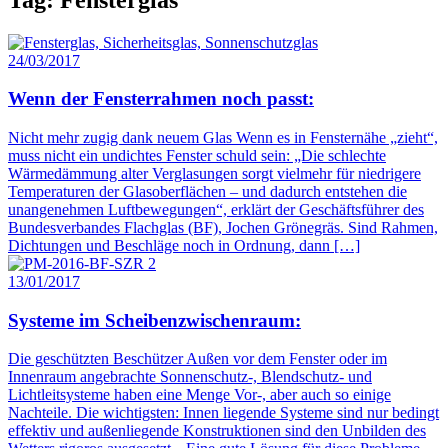
24/03/2017
Wenn der Fensterrahmen noch passt:
Nicht mehr zugig dank neuem Glas Wenn es in Fensternähe „zieht“,
muss nicht ein undichtes Fenster schuld sein: „Die schlechte
Wärmedämmung alter Verglasungen sorgt vielmehr für niedrigere
Temperaturen der Glasoberflächen – und dadurch entstehen die
unangenehmen Luftbewegungen“, erklärt der Geschäftsführer des
Bundesverbandes Flachglas (BF), Jochen Grönegräs. Sind Rahmen,
Dichtungen und Beschläge noch in Ordnung, dann […]
13/01/2017
Systeme im Scheibenzwischenraum:
Die geschützten Beschützer Außen vor dem Fenster oder im
Innenraum angebrachte Sonnenschutz-, Blendschutz- und
Lichtleitsysteme haben eine Menge Vor-, aber auch so einige
Nachteile. Die wichtigsten: Innen liegende Systeme sind nur bedingt
effektiv und außenliegende Konstruktionen sind den Unbilden des