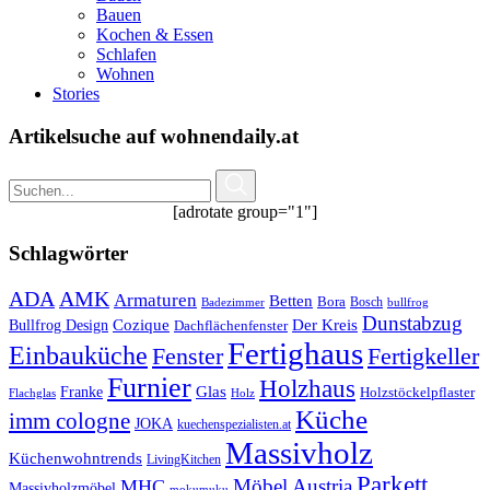
Bauen
Kochen & Essen
Schlafen
Wohnen
Stories
Artikelsuche auf wohnendaily.at
[adrotate group="1"]
Schlagwörter
ADA
AMK
Armaturen
Betten
Bora
Bosch
Badezimmer
bullfrog
Dunstabzug
Bullfrog Design
Cozique
Der Kreis
Dachflächenfenster
Fertighaus
Einbauküche
Fertigkeller
Fenster
Furnier
Holzhaus
Glas
Franke
Holzstöckelpflaster
Flachglas
Holz
Küche
imm cologne
JOKA
kuechenspezialisten.at
Massivholz
Küchenwohntrends
LivingKitchen
Parkett
Möbel Austria
MHC
Massivholzmöbel
mokumuku