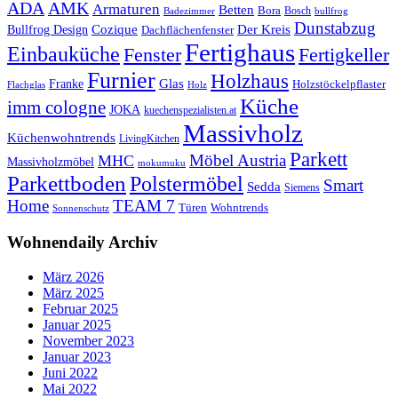
ADA
AMK
Armaturen
Betten
Bora
Bosch
Badezimmer
bullfrog
Dunstabzug
Bullfrog Design
Cozique
Der Kreis
Dachflächenfenster
Fertighaus
Einbauküche
Fertigkeller
Fenster
Furnier
Holzhaus
Glas
Franke
Holzstöckelpflaster
Flachglas
Holz
Küche
imm cologne
JOKA
kuechenspezialisten.at
Massivholz
Küchenwohntrends
LivingKitchen
Parkett
Möbel Austria
MHC
Massivholzmöbel
mokumuku
Parkettboden
Polstermöbel
Smart
Sedda
Siemens
Home
TEAM 7
Wohntrends
Türen
Sonnenschutz
Wohnendaily Archiv
März 2026
März 2025
Februar 2025
Januar 2025
November 2023
Januar 2023
Juni 2022
Mai 2022