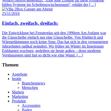
Wetters rigoros ausgesetzt. „Eine gute Lösung für diese Probleme
bilden Systeme im Scheibenzwischenraum“, erklärt der […]
25/11/2016
Einfach, zweifach, dreifach:
Die Entwicklung bei Fensterglas seit den 1990ern Am Anfang war
die Glasscheibe einfach nur eine Glasscheibe. Von Hightech und
Wärmedämmung noch keine Spur. Das hat sich in den vergangenen
Jahrzehnten radikal geändert. Wo früher im Winter im Innenraum
Eisblumen wuchsen, gedeihen sie heute außen – denn moderne
Verglasungen sind fast so dicht wie eine Wand. […]
Themen
Angebote
Inside
Branchennews
Menschen
Marken
Marketing
Produkte
Accessoires
Baden