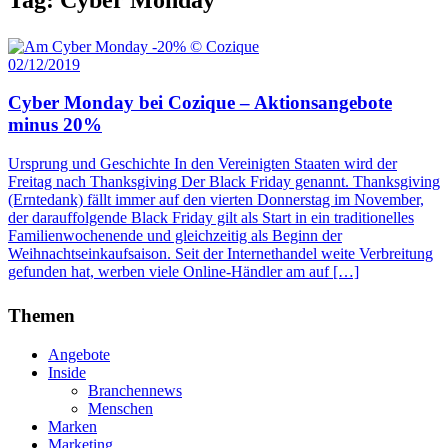
02/12/2019
Cyber Monday bei Cozique – Aktionsangebote
minus 20%
Ursprung und Geschichte In den Vereinigten Staaten wird der
Freitag nach Thanksgiving Der Black Friday genannt. Thanksgiving
(Erntedank) fällt immer auf den vierten Donnerstag im November,
der darauffolgende Black Friday gilt als Start in ein traditionelles
Familienwochenende und gleichzeitig als Beginn der
Weihnachtseinkaufsaison. Seit der Internethandel weite Verbreitung
gefunden hat, werben viele Online-Händler am auf […]
Themen
Angebote
Inside
Branchennews
Menschen
Marken
Marketing