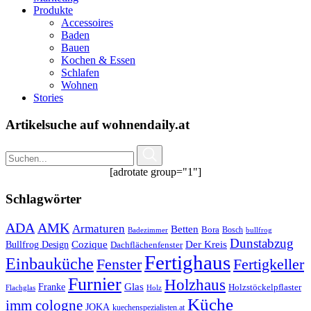
Produkte
Accessoires
Baden
Bauen
Kochen & Essen
Schlafen
Wohnen
Stories
Artikelsuche auf wohnendaily.at
[adrotate group="1"]
Schlagwörter
ADA
AMK
Armaturen
Betten
Bora
Bosch
Badezimmer
bullfrog
Dunstabzug
Bullfrog Design
Cozique
Der Kreis
Dachflächenfenster
Fertighaus
Einbauküche
Fertigkeller
Fenster
Furnier
Holzhaus
Glas
Franke
Holzstöckelpflaster
Flachglas
Holz
Küche
imm cologne
JOKA
kuechenspezialisten.at