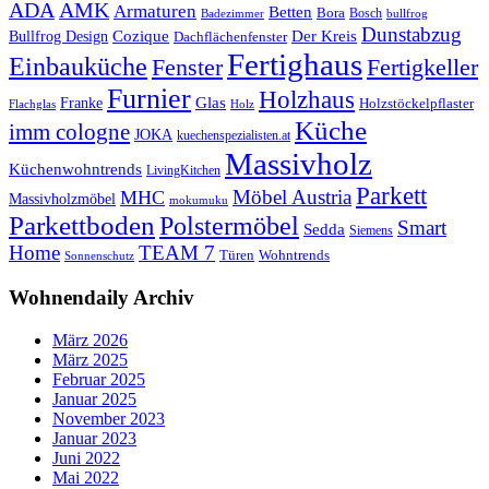
ADA
AMK
Armaturen
Betten
Bora
Bosch
Badezimmer
bullfrog
Dunstabzug
Bullfrog Design
Cozique
Der Kreis
Dachflächenfenster
Fertighaus
Einbauküche
Fertigkeller
Fenster
Furnier
Holzhaus
Glas
Franke
Holzstöckelpflaster
Flachglas
Holz
Küche
imm cologne
JOKA
kuechenspezialisten.at
Massivholz
Küchenwohntrends
LivingKitchen
Parkett
Möbel Austria
MHC
Massivholzmöbel
mokumuku
Parkettboden
Polstermöbel
Smart
Sedda
Siemens
Home
TEAM 7
Wohntrends
Türen
Sonnenschutz
Wohnendaily Archiv
März 2026
März 2025
Februar 2025
Januar 2025
November 2023
Januar 2023
Juni 2022
Mai 2022