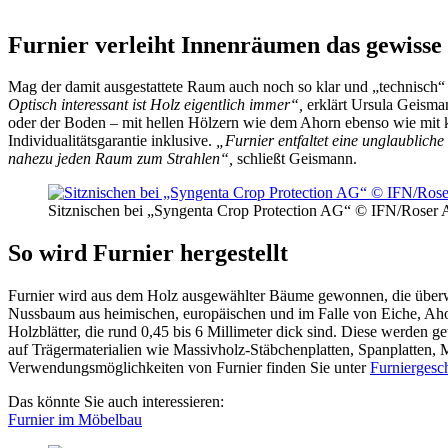
Furnier verleiht Innenräumen das gewisse
Mag der damit ausgestattete Raum auch noch so klar und „technisch“ s
Optisch interessant ist Holz eigentlich immer“,
erklärt Ursula Geisma
oder der Boden – mit hellen Hölzern wie dem Ahorn ebenso wie mit 
Individualitätsgarantie inklusive.
„Furnier entfaltet eine unglaubliche
nahezu jeden Raum zum Strahlen“,
schließt Geismann.
Sitznischen bei „Syngenta Crop Protection AG“ © IFN/Roser
So wird Furnier hergestellt
Furnier wird aus dem Holz ausgewählter Bäume gewonnen, die überw
Nussbaum aus heimischen, europäischen und im Falle von Eiche, Ahor
Holzblätter, die rund 0,45 bis 6 Millimeter dick sind. Diese werden
auf Trägermaterialien wie Massivholz-Stäbchenplatten, Spanplatten, M
Verwendungsmöglichkeiten von Furnier finden Sie unter
Furniergesc
Das könnte Sie auch interessieren:
Furnier im Möbelbau