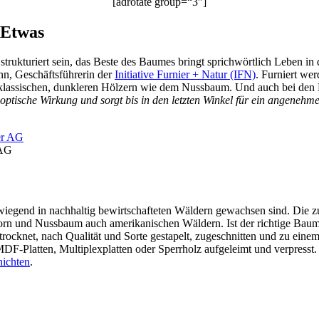
[adrotate group=“3″]
 Etwas
trukturiert sein, das Beste des Baumes bringt sprichwörtlich Leben in 
nn, Geschäftsführerin der
Initiative Furnier + Natur (IFN)
. Furniert we
klassischen, dunkleren Hölzern wie dem Nussbaum. Und auch bei den M
 optische Wirkung und sorgt bis in den letzten Winkel für ein angenehm
 AG
iegend in nachhaltig bewirtschafteten Wäldern gewachsen sind. Die 
n und Nussbaum auch amerikanischen Wäldern. Ist der richtige Baum g
 getrocknet, nach Qualität und Sorte gestapelt, zugeschnitten und zu e
DF-Platten, Multiplexplatten oder Sperrholz aufgeleimt und verpresst.
hichten
.