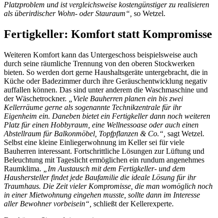
Platzproblem und ist vergleichsweise kostengünstiger zu realisieren
als überirdischer Wohn- oder Stauraum“,
so Wetzel.
Fertigkeller: Komfort statt Kompromisse
Weiteren Komfort kann das Untergeschoss beispielsweise auch
durch seine räumliche Trennung von den oberen Stockwerken
bieten. So werden dort gerne Haushaltsgeräte untergebracht, die in
Küche oder Badezimmer durch ihre Geräuschentwicklung negativ
auffallen können. Das sind unter anderem die Waschmaschine und
der Wäschetrockner.
„Viele Bauherren planen ein bis zwei
Kellerräume gerne als sogenannte Technikzentrale für ihr
Eigenheim ein. Daneben bietet ein Fertigkeller dann noch weiteren
Platz für einen Hobbyraum, eine Wellnessoase oder auch einen
Abstellraum für Balkonmöbel, Topfpflanzen & Co.“,
sagt Wetzel.
Selbst eine kleine Einliegerwohnung im Keller sei für viele
Bauherren interessant. Fortschrittliche Lösungen zur Lüftung und
Beleuchtung mit Tageslicht ermöglichen ein rundum angenehmes
Raumklima.
„Im Austausch mit dem Fertigkeller- und dem
Haushersteller findet jede Baufamilie die ideale Lösung für ihr
Traumhaus. Die Zeit vieler Kompromisse, die man womöglich noch
in einer Mietwohnung eingehen musste, sollte dann im Interesse
aller Bewohner vorbeisein“,
schließt der Kellerexperte.