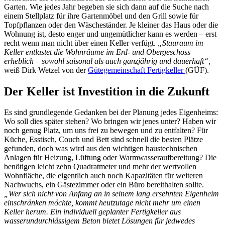
Garten. Wie jedes Jahr begeben sie sich dann auf die Suche nach
einem Stellplatz für ihre Gartenmöbel und den Grill sowie für
Topfpflanzen oder den Wäscheständer. Je kleiner das Haus oder die
Wohnung ist, desto enger und ungemütlicher kann es werden – erst
recht wenn man nicht über einen Keller verfügt.
„Stauraum im
Keller entlastet die Wohnräume im Erd- und Obergeschoss
erheblich – sowohl saisonal als auch ganzjährig und dauerhaft“,
weiß Dirk Wetzel von der
Gütegemeinschaft Fertigkeller
(GÜF).
Der Keller ist Investition in die Zukunft
Es sind grundlegende Gedanken bei der Planung jedes Eigenheims:
Wo soll dies später stehen? Wo bringen wir jenes unter? Haben wir
noch genug Platz, um uns frei zu bewegen und zu entfalten? Für
Küche, Esstisch, Couch und Bett sind schnell die besten Plätze
gefunden, doch was wird aus den wichtigen haustechnischen
Anlagen für Heizung, Lüftung oder Warmwasseraufbereitung? Die
benötigen leicht zehn Quadratmeter und mehr der wertvollen
Wohnfläche, die eigentlich auch noch Kapazitäten für weiteren
Nachwuchs, ein Gästezimmer oder ein Büro bereithalten sollte.
„Wer sich nicht von Anfang an in seinem lang ersehnten Eigenheim
einschränken möchte, kommt heutzutage nicht mehr um einen
Keller herum. Ein individuell geplanter Fertigkeller aus
wasserundurchlässigem Beton bietet Lösungen für jedwedes