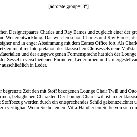
[adrotate group=“3″]
chen Designerpaares Charles und Ray Eames und zugleich einer der gr
 und Weiterentwicklung. Das wussten schon Charles und Ray Eames, die
 Designer und in enger Abstimmung mit dem Eames Office fort. Als Cha
etzten mit ihrer Interpretation des klassischen Clubsessels neue Maßstä
n Materialien und der ausgewogenen Formensprache hat sich der Lounge 
 der Sessel in verschiedenen Furnieren, Lederfarben und Untergestellva
 ausschließlich in Leder.
ür begrenzte Zeit den mit Stoff bezogenen Lounge Chair Twill und Ott
warmen, behaglichen Charakter. Der Lounge Chair Twill ist in der klas
Stoffbezug werden durch ein entsprechendes Schild gekennzeichnet und
ndlern verfügbar. Wenn Sie bei einem Vitra-Händler ein Selfie von sic