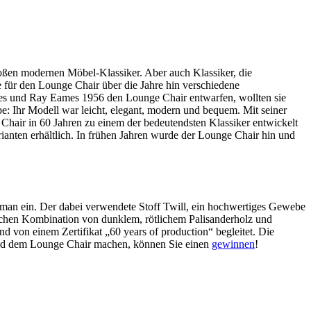
oßen modernen Möbel-Klassiker. Aber auch Klassiker, die
 für den Lounge Chair über die Jahre hin verschiedene
rles und Ray Eames 1956 den Lounge Chair entwarfen, wollten sie
be: Ihr Modell war leicht, elegant, modern und bequem. Mit seiner
Chair in 60 Jahren zu einem der bedeutendsten Klassiker entwickelt
rianten erhältlich. In frühen Jahren wurde der Lounge Chair hin und
oman ein. Der dabei verwendete Stoff Twill, ein hochwertiges Gewebe
sischen Kombination von dunklem, rötlichem Palisanderholz und
 von einem Zertifikat „60 years of production“ begleitet. Die
h und dem Lounge Chair machen, können Sie einen
gewinnen
!