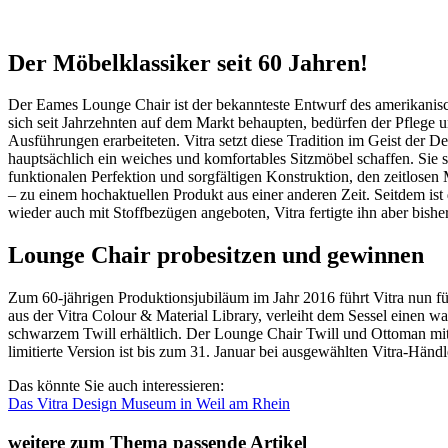
Der Möbelklassiker seit 60 Jahren!
Der Eames Lounge Chair ist der bekannteste Entwurf des amerikanis
sich seit Jahrzehnten auf dem Markt behaupten, bedürfen der Pflege
Ausführungen erarbeiteten. Vitra setzt diese Tradition im Geist der
hauptsächlich ein weiches und komfortables Sitzmöbel schaffen. Sie s
funktionalen Perfektion und sorgfältigen Konstruktion, den zeitlose
– zu einem hochaktuellen Produkt aus einer anderen Zeit. Seitdem ist
wieder auch mit Stoffbezügen angeboten, Vitra fertigte ihn aber bisher
Lounge Chair probesitzen und gewinnen
Zum 60-jährigen Produktionsjubiläum im Jahr 2016 führt Vitra nun f
aus der Vitra Colour & Material Library, verleiht dem Sessel einen 
schwarzem Twill erhältlich. Der Lounge Chair Twill und Ottoman mit 
limitierte Version ist bis zum 31. Januar bei ausgewählten Vitra-Hä
Das könnte Sie auch interessieren:
Das Vitra Design Museum in Weil am Rhein
weitere zum Thema passende Artikel