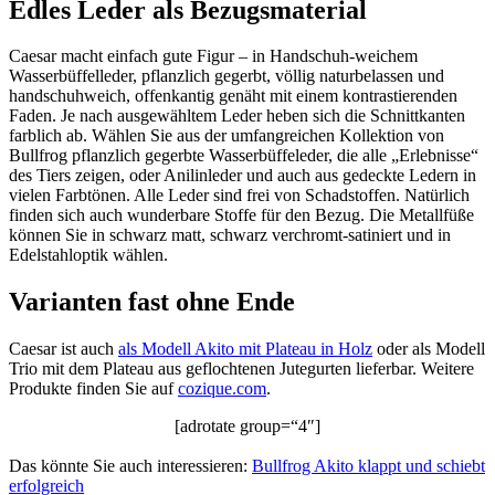
Edles Leder als Bezugsmaterial
Caesar macht einfach gute Figur – in Handschuh-weichem
Wasserbüffelleder, pflanzlich gegerbt, völlig naturbelassen und
handschuhweich, offenkantig genäht mit einem kontrastierenden
Faden. Je nach ausgewähltem Leder heben sich die Schnittkanten
farblich ab. Wählen Sie aus der umfangreichen Kollektion von
Bullfrog pflanzlich gegerbte Wasserbüffeleder, die alle „Erlebnisse“
des Tiers zeigen, oder Anilinleder und auch aus gedeckte Ledern in
vielen Farbtönen. Alle Leder sind frei von Schadstoffen. Natürlich
finden sich auch wunderbare Stoffe für den Bezug. Die Metallfüße
können Sie in schwarz matt, schwarz verchromt-satiniert und in
Edelstahloptik wählen.
Varianten fast ohne Ende
Caesar ist auch
als Modell Akito mit Plateau in Holz
oder als Modell
Trio mit dem Plateau aus geflochtenen Jutegurten lieferbar. Weitere
Produkte finden Sie auf
cozique.com
.
[adrotate group=“4″]
Das könnte Sie auch interessieren:
Bullfrog Akito klappt und schiebt
erfolgreich