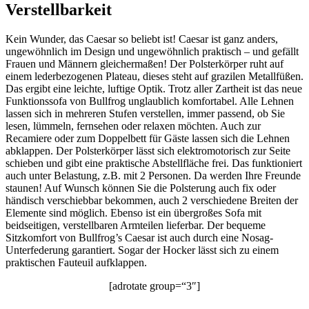
Verstellbarkeit
Kein Wunder, das Caesar so beliebt ist! Caesar ist ganz anders,
ungewöhnlich im Design und ungewöhnlich praktisch – und gefällt
Frauen und Männern gleichermaßen! Der Polsterkörper ruht auf
einem lederbezogenen Plateau, dieses steht auf grazilen Metallfüßen.
Das ergibt eine leichte, luftige Optik. Trotz aller Zartheit ist das neue
Funktionssofa von Bullfrog unglaublich komfortabel. Alle Lehnen
lassen sich in mehreren Stufen verstellen, immer passend, ob Sie
lesen, lümmeln, fernsehen oder relaxen möchten. Auch zur
Recamiere oder zum Doppelbett für Gäste lassen sich die Lehnen
abklappen. Der Polsterkörper lässt sich elektromotorisch zur Seite
schieben und gibt eine praktische Abstellfläche frei. Das funktioniert
auch unter Belastung, z.B. mit 2 Personen. Da werden Ihre Freunde
staunen! Auf Wunsch können Sie die Polsterung auch fix oder
händisch verschiebbar bekommen, auch 2 verschiedene Breiten der
Elemente sind möglich. Ebenso ist ein übergroßes Sofa mit
beidseitigen, verstellbaren Armteilen lieferbar. Der bequeme
Sitzkomfort von Bullfrog’s Caesar ist auch durch eine Nosag-
Unterfederung garantiert. Sogar der Hocker lässt sich zu einem
praktischen Fauteuil aufklappen.
[adrotate group=“3″]