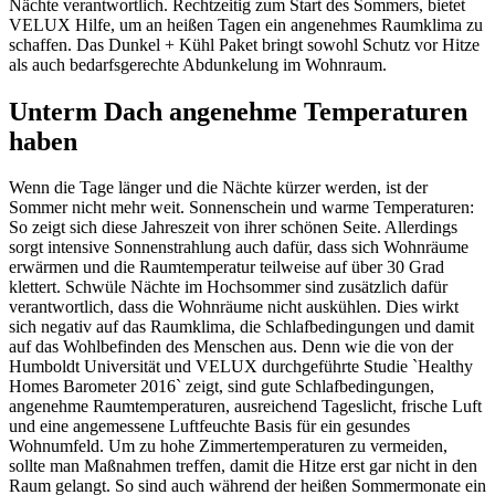
Nächte verantwortlich. Rechtzeitig zum Start des Sommers, bietet
VELUX Hilfe, um an heißen Tagen ein angenehmes Raumklima zu
schaffen. Das Dunkel + Kühl Paket bringt sowohl Schutz vor Hitze
als auch bedarfsgerechte Abdunkelung im Wohnraum.
Unterm Dach angenehme Temperaturen
haben
Wenn die Tage länger und die Nächte kürzer werden, ist der
Sommer nicht mehr weit. Sonnenschein und warme Temperaturen:
So zeigt sich diese Jahreszeit von ihrer schönen Seite. Allerdings
sorgt intensive Sonnenstrahlung auch dafür, dass sich Wohnräume
erwärmen und die Raumtemperatur teilweise auf über 30 Grad
klettert. Schwüle Nächte im Hochsommer sind zusätzlich dafür
verantwortlich, dass die Wohnräume nicht auskühlen. Dies wirkt
sich negativ auf das Raumklima, die Schlafbedingungen und damit
auf das Wohlbefinden des Menschen aus. Denn wie die von der
Humboldt Universität und VELUX durchgeführte Studie `Healthy
Homes Barometer 2016` zeigt, sind gute Schlafbedingungen,
angenehme Raumtemperaturen, ausreichend Tageslicht, frische Luft
und eine angemessene Luftfeuchte Basis für ein gesundes
Wohnumfeld. Um zu hohe Zimmertemperaturen zu vermeiden,
sollte man Maßnahmen treffen, damit die Hitze erst gar nicht in den
Raum gelangt. So sind auch während der heißen Sommermonate ein