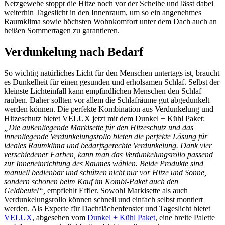
Netzgewebe stoppt die Hitze noch vor der Scheibe und lässt dabei
weiterhin Tageslicht in den Innenraum, um so ein angenehmes
Raumklima sowie höchsten Wohnkomfort unter dem Dach auch an
heißen Sommertagen zu garantieren.
Verdunkelung nach Bedarf
So wichtig natürliches Licht für den Menschen untertags ist, braucht
es Dunkelheit für einen gesunden und erholsamen Schlaf. Selbst der
kleinste Lichteinfall kann empfindlichen Menschen den Schlaf
rauben. Daher sollten vor allem die Schlafräume gut abgedunkelt
werden können. Die perfekte Kombination aus Verdunkelung und
Hitzeschutz bietet VELUX jetzt mit dem Dunkel + Kühl Paket:
„Die außenliegende Markisette für den Hitzeschutz und das
innenliegende Verdunkelungsrollo bieten die perfekte Lösung für
ideales Raumklima und bedarfsgerechte Verdunkelung. Dank vier
verschiedener Farben, kann man das Verdunkelungsrollo passend
zur Inneneinrichtung des Raumes wählen. Beide Produkte sind
manuell bedienbar und schützen nicht nur vor Hitze und Sonne,
sondern schonen beim Kauf im Kombi-Paket auch den
Geldbeutel“,
empfiehlt Effler. Sowohl Markisette als auch
Verdunkelungsrollo können schnell und einfach selbst montiert
werden. Als Experte für Dachflächenfenster und Tageslicht bietet
VELUX
, abgesehen vom
Dunkel + Kühl Paket
, eine breite Palette