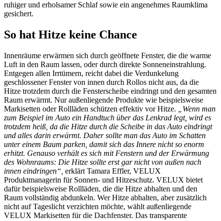
ruhiger und erholsamer Schlaf sowie ein angenehmes Raumklima
gesichert.
So hat Hitze keine Chance
Innenräume erwärmen sich durch geöffnete Fenster, die die warme
Luft in den Raum lassen, oder durch direkte Sonneneinstrahlung.
Entgegen allen Irrtümern, reicht dabei die Verdunkelung
geschlossener Fenster von innen durch Rollos nicht aus, da die
Hitze trotzdem durch die Fensterscheibe eindringt und den gesamten
Raum erwärmt. Nur außenliegende Produkte wie beispielsweise
Markisetten oder Rollläden schützen effektiv vor Hitze.
„Wenn man
zum Beispiel im Auto ein Handtuch über das Lenkrad legt, wird es
trotzdem heiß, da die Hitze durch die Scheibe in das Auto eindringt
und alles darin erwärmt. Daher sollte man das Auto im Schatten
unter einem Baum parken, damit sich das Innere nicht so enorm
erhitzt. Genauso verhält es sich mit Fenstern und der Erwärmung
des Wohnraums: Die Hitze sollte erst gar nicht von außen nach
innen eindringen“,
erklärt Tamara Effler, VELUX
Produktmanagerin für Sonnen- und Hitzeschutz. VELUX bietet
dafür beispielsweise Rollläden, die die Hitze abhalten und den
Raum vollständig abdunkeln. Wer Hitze abhalten, aber zusätzlich
nicht auf Tageslicht verzichten möchte, wählt außenliegende
VELUX Markisetten für die Dachfenster. Das transparente