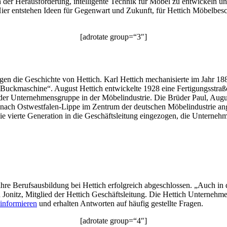
ch der Herausforderung, intelligente Technik für Möbel zu entwickeln u
ier entstehen Ideen für Gegenwart und Zukunft, für Hettich Möbelbesc
[adrotate group=“3″]
en die Geschichte von Hettich. Karl Hettich mechanisierte im Jahr 1
„Buckmaschine“. August Hettich entwickelte 1928 eine Fertigungsstraße
ich der Unternehmensgruppe in der Möbelindustrie. Die Brüder Paul, Au
ach Ostwestfalen-Lippe im Zentrum der deutschen Möbelindustrie ang
die vierte Generation in die Geschäftsleitung eingezogen, die Unternehm
e Berufsausbildung bei Hettich erfolgreich abgeschlossen. „Auch in di
an Jonitz, Mitglied der Hettich Geschäftsleitung. Die Hettich Unterneh
 informieren
und erhalten Antworten auf häufig gestellte Fragen.
[adrotate group=“4″]