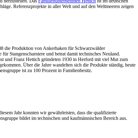
nd herzustellen. Das
Familienunternehmen Hettich
ist im deutschen
hläge. Referenzprojekte in aller Welt und auf den Weltmeeren zeigen
888 die Produktion von Ankerhaken für Schwarzwälder
 für Stangenscharniere und betrat damit technisches Neuland.
gust und Franz Hettich gründeten 1930 in Herford mit viel Mut zum
ekommen. Über die Jahre wandelten sich die Produkte ständig, heute
ensgruppe ist zu 100 Prozent in Familienbesitz.
esem Jahr konnten wir gewährleisten, dass die qualifizierte
mensgruppe bildet im technischen und kaufmännischen Bereich aus.