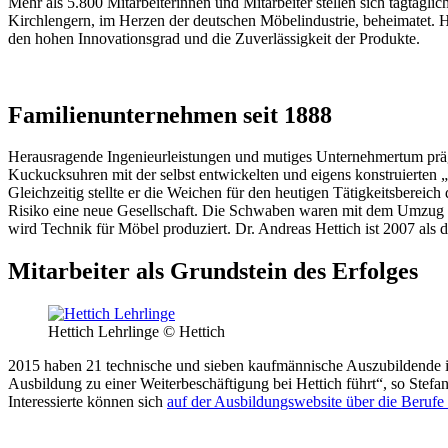
Mehr als 5.800 Mitarbeiterinnen und Mitarbeiter stellen sich tagtägli
Kirchlengern, im Herzen der deutschen Möbelindustrie, beheimatet. H
den hohen Innovationsgrad und die Zuverlässigkeit der Produkte.
Familienunternehmen seit 1888
Herausragende Ingenieurleistungen und mutiges Unternehmertum präg
Kuckucksuhren mit der selbst entwickelten und eigens konstruierten 
Gleichzeitig stellte er die Weichen für den heutigen Tätigkeitsbere
Risiko eine neue Gesellschaft. Die Schwaben waren mit dem Umzug n
wird Technik für Möbel produziert. Dr. Andreas Hettich ist 2007 als 
Mitarbeiter als Grundstein des Erfolges
Hettich Lehrlinge © Hettich
2015 haben 21 technische und sieben kaufmännische Auszubildende ihr
Ausbildung zu einer Weiterbeschäftigung bei Hettich führt“, so Stef
Interessierte können sich
auf der Ausbildungswebsite über die Berufe