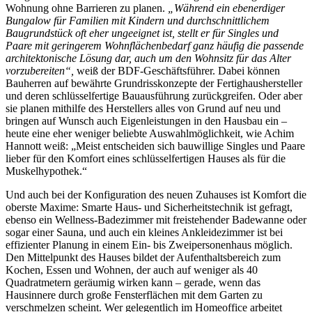
Wohnung ohne Barrieren zu planen.
„Während ein ebenerdiger
Bungalow für Familien mit Kindern und durchschnittlichem
Baugrundstück oft eher ungeeignet ist, stellt er für Singles und
Paare mit geringerem Wohnflächenbedarf ganz häufig die passende
architektonische Lösung dar, auch um den Wohnsitz für das Alter
vorzubereiten“,
weiß der BDF-Geschäftsführer. Dabei können
Bauherren auf bewährte Grundrisskonzepte der Fertighaushersteller
und deren schlüsselfertige Bauausführung zurückgreifen. Oder aber
sie planen mithilfe des Herstellers alles von Grund auf neu und
bringen auf Wunsch auch Eigenleistungen in den Hausbau ein –
heute eine eher weniger beliebte Auswahlmöglichkeit, wie Achim
Hannott weiß: „Meist entscheiden sich bauwillige Singles und Paare
lieber für den Komfort eines schlüsselfertigen Hauses als für die
Muskelhypothek.“
Und auch bei der Konfiguration des neuen Zuhauses ist Komfort die
oberste Maxime: Smarte Haus- und Sicherheitstechnik ist gefragt,
ebenso ein Wellness-Badezimmer mit freistehender Badewanne oder
sogar einer Sauna, und auch ein kleines Ankleidezimmer ist bei
effizienter Planung in einem Ein- bis Zweipersonenhaus möglich.
Den Mittelpunkt des Hauses bildet der Aufenthaltsbereich zum
Kochen, Essen und Wohnen, der auch auf weniger als 40
Quadratmetern geräumig wirken kann – gerade, wenn das
Hausinnere durch große Fensterflächen mit dem Garten zu
verschmelzen scheint. Wer gelegentlich im Homeoffice arbeitet