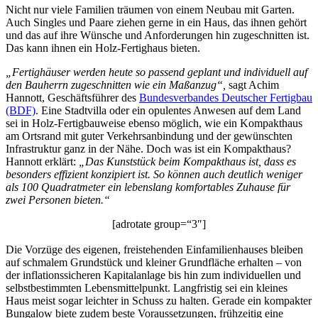
Nicht nur viele Familien träumen von einem Neubau mit Garten.
Auch Singles und Paare ziehen gerne in ein Haus, das ihnen gehört
und das auf ihre Wünsche und Anforderungen hin zugeschnitten ist.
Das kann ihnen ein Holz-Fertighaus bieten.
„Fertighäuser werden heute so passend geplant und individuell auf
den Bauherrn zugeschnitten wie ein Maßanzug“,
sagt Achim
Hannott, Geschäftsführer des
Bundesverbandes Deutscher Fertigbau
(BDF)
. Eine Stadtvilla oder ein opulentes Anwesen auf dem Land
sei in Holz-Fertigbauweise ebenso möglich, wie ein Kompakthaus
am Ortsrand mit guter Verkehrsanbindung und der gewünschten
Infrastruktur ganz in der Nähe. Doch was ist ein Kompakthaus?
Hannott erklärt:
„Das Kunststück beim Kompakthaus ist, dass es
besonders effizient konzipiert ist. So können auch deutlich weniger
als 100 Quadratmeter ein lebenslang komfortables Zuhause für
zwei Personen bieten.“
[adrotate group=“3″]
Die Vorzüge des eigenen, freistehenden Einfamilienhauses bleiben
auf schmalem Grundstück und kleiner Grundfläche erhalten – von
der inflationssicheren Kapitalanlage bis hin zum individuellen und
selbstbestimmten Lebensmittelpunkt. Langfristig sei ein kleines
Haus meist sogar leichter in Schuss zu halten. Gerade ein kompakter
Bungalow biete zudem beste Voraussetzungen, frühzeitig eine