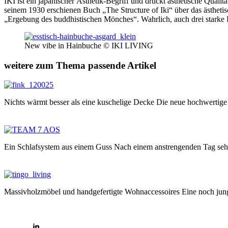
IKI ist ein japanischer Ästhetik-Begriff und drückt ästhetische Quali
seinem 1930 erschienen Buch „The Structure of Iki“ über das ästhetisc
„Ergebung des buddhistischen Mönches“. Wahrlich, auch drei starke 
New vibe in Hainbuche © IKI LIVING
weitere zum Thema passende Artikel
Nichts wärmt besser als eine kuschelige Decke Die neue hochwertige
Ein Schlafsystem aus einem Guss Nach einem anstrengenden Tag seh
Massivholzmöbel und handgefertigte Wohnaccessoires Eine noch ju