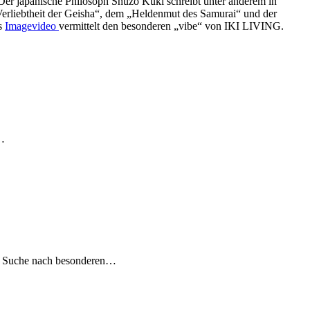
s. Der japanische Philosoph Shūzō Kuki schreibt unter anderem in
 „Verliebtheit der Geisha“, dem „Heldenmut des Samurai“ und der
s
Imagevideo
vermittelt den besonderen „vibe“ von IKI LIVING.
‐…
er Suche nach besonderen…