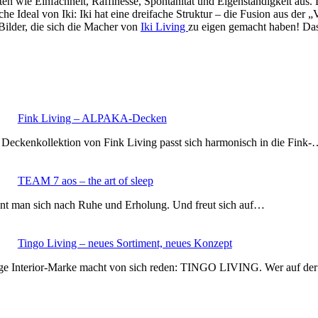
täten wie Einfachheit, Raffinesse, Spontanität und Eigenständigkeit au
he Ideal von Iki: Iki hat eine dreifache Struktur – die Fusion aus der
Bilder, die sich die Macher von
Iki Living
zu eigen gemacht haben! Da
Fink Living – ALPAKA-Decken
 Deckenkollektion von Fink Living passt sich harmonisch in die Fink
TEAM 7 aos – the art of sleep
nt man sich nach Ruhe und Erholung. Und freut sich auf…
Tingo Living – neues Sortiment, neues Konzept
nge Interior-Marke macht von sich reden: TINGO LIVING. Wer auf d