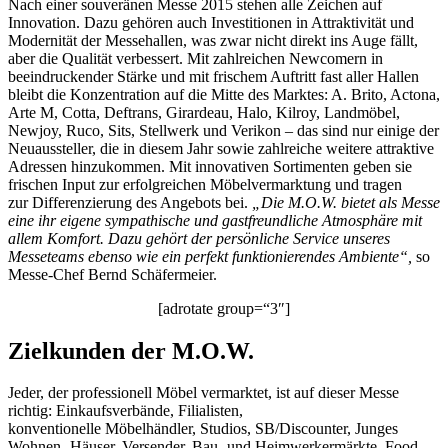
Nach einer souveränen Messe 2015 stehen alle Zeichen auf
Innovation. Dazu gehören auch Investitionen in Attraktivität und
Modernität der Messehallen, was zwar nicht direkt ins Auge fällt,
aber die Qualität verbessert. Mit zahlreichen Newcomern in
beeindruckender Stärke und mit frischem Auftritt fast aller Hallen
bleibt die Konzentration auf die Mitte des Marktes: A. Brito, Actona,
Arte M, Cotta, Deftrans, Girardeau, Halo, Kilroy, Landmöbel,
Newjoy, Ruco, Sits, Stellwerk und Verikon – das sind nur einige der
Neuaussteller, die in diesem Jahr sowie zahlreiche weitere attraktive
Adressen hinzukommen. Mit innovativen Sortimenten geben sie
frischen Input zur erfolgreichen Möbelvermarktung und tragen
zur Differenzierung des Angebots bei.
„Die M.O.W. bietet als Messe
eine ihr eigene sympathische und gastfreundliche Atmosphäre mit
allem Komfort. Dazu gehört der persönliche Service unseres
Messeteams ebenso wie ein perfekt funktionierendes Ambiente“,
so
Messe-Chef Bernd Schäfermeier.
[adrotate group=“3″]
Zielkunden der M.O.W.
Jeder, der professionell Möbel vermarktet, ist auf dieser Messe
richtig: Einkaufsverbände, Filialisten,
konventionelle Möbelhändler, Studios, SB/Discounter, Junges
Wohnen- Häuser, Versender, Bau- und Heimwerkermärkte, Food-