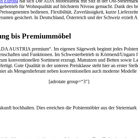
 in Europa
hat sich Die ADA Möbelfabrik mit Sitz in der Ost-Steiermark 
ebetrieb für Wohnqualität auf höchstem Niveau gemacht. Dank des br
reissegmenten bedienen. Flexibilität, Zuverlässigkeit, kurze Lieferze
nten gesichert. In Deutschland, Österreich und der Schweiz erzielt A
tung bis Premiummöbel
ADA AUSTRIA premium“. Im eigenen Sägewerk beginnt jedes Polstermöb
genschaften und Funktionen. Im Schwesterbetrieb in Körmend/Ungarn fe
zum konventionellen Sortiment erzeugt. Matratzen und Betten sowie La
igt. Gute Qualität in der unteren Preisklasse steht hier an erster Stel
 hier als Mengenlieferant neben konventionellen auch moderne Modelle 
[adrotate group=“3″]
kunft hochhalten. Dies erreichen die Polstermöbler aus der Steiermark 