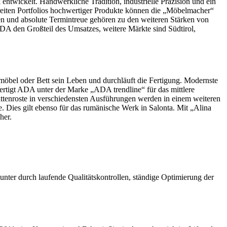
entwickelt. Handwerkliche Tradition, industrielle Präzision und ein
eiten Portfolios hochwertiger Produkte können die „Möbelmacher“
iten und absolute Termintreue gehören zu den weiteren Stärken von
DA den Großteil des Umsatzes, weitere Märkte sind Südtirol,
el oder Bett sein Leben und durchläuft die Fertigung. Modernste
rtigt ADA unter der Marke „ADA trendline“ für das mittlere
ttenroste in verschiedensten Ausführungen werden in einem weiteren
le. Dies gilt ebenso für das rumänische Werk in Salonta. Mit „Alina
her.
unter durch laufende Qualitätskontrollen, ständige Optimierung der