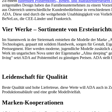
Zu einem
führenden Polstermöbel-, Betten- und Matratzenherstellern
zeitgemäßes Design haben das Familienunternehmen zu einem Vorzeig
aus Österreich unterschiedliche Kundenbedürfnisse in verschiedenen P
ADA. Diese sind durch die weitgehende Unabhängigkeit von Vorliefera
BeNeLux, die CEE-Länder und Frankreich.
Vier Werke – Sortimente von Ersteinrich
Im Stammwerk in der Steiermark entstehen die Modelle der Marke „
Technologien, gepaart mit solidem Handwerk, sorgen für Gestalt, Ei
Preissegment. Hier werden moderne, jugendliche Modelle zusätzlich 
Werk im ungarischen Nova unter der Eigenmarke „Alina sleeping“ gefert
living“ setzt ADA auf Polstermöbel zu günstigen Preisen. ADA stellt
Leidenschaft für Qualität
Beste Qualität und hohe Liefertreue, diese Werte will ADA auch in Zu
Produktionsabläufe und eine große Modellvielfalt.
Marken-Kooperationen