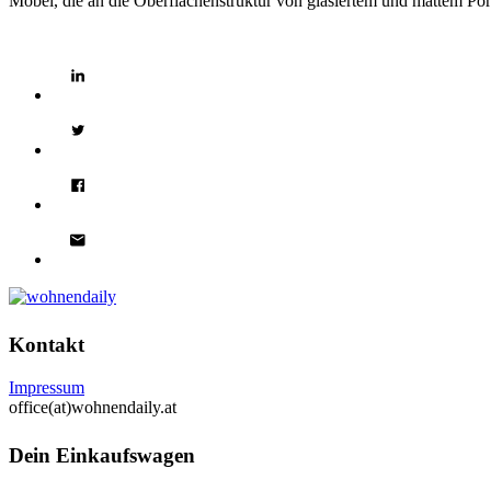
Möbel, die an die Oberflächenstruktur von glasiertem und mattem Po
Kontakt
Impressum
office(at)wohnendaily.at
Dein Einkaufswagen