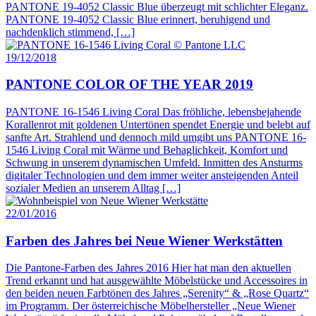
PANTONE 19-4052 Classic Blue überzeugt mit schlichter Eleganz.
PANTONE 19-4052 Classic Blue erinnert, beruhigend und
nachdenklich stimmend, […]
19/12/2018
PANTONE COLOR OF THE YEAR 2019
PANTONE 16-1546 Living Coral Das fröhliche, lebensbejahende
Korallenrot mit goldenen Untertönen spendet Energie und belebt auf
sanfte Art. Strahlend und dennoch mild umgibt uns PANTONE 16-
1546 Living Coral mit Wärme und Behaglichkeit, Komfort und
Schwung in unserem dynamischen Umfeld. Inmitten des Ansturms
digitaler Technologien und dem immer weiter ansteigenden Anteil
sozialer Medien an unserem Alltag […]
22/01/2016
Farben des Jahres bei Neue Wiener Werkstätten
Die Pantone-Farben des Jahres 2016 Hier hat man den aktuellen
Trend erkannt und hat ausgewählte Möbelstücke und Accessoires in
den beiden neuen Farbtönen des Jahres „Serenity“ & „Rose Quartz“
im Programm. Der österreichische Möbelhersteller „Neue Wiener