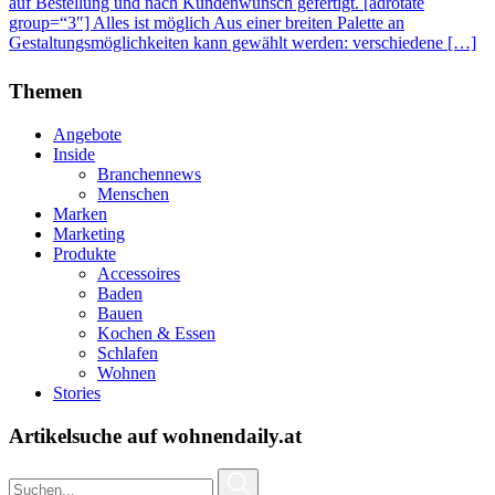
auf Bestellung und nach Kundenwunsch gefertigt. [adrotate
group=“3″] Alles ist möglich Aus einer breiten Palette an
Gestaltungsmöglichkeiten kann gewählt werden: verschiedene […]
Themen
Angebote
Inside
Branchennews
Menschen
Marken
Marketing
Produkte
Accessoires
Baden
Bauen
Kochen & Essen
Schlafen
Wohnen
Stories
Artikelsuche auf wohnendaily.at