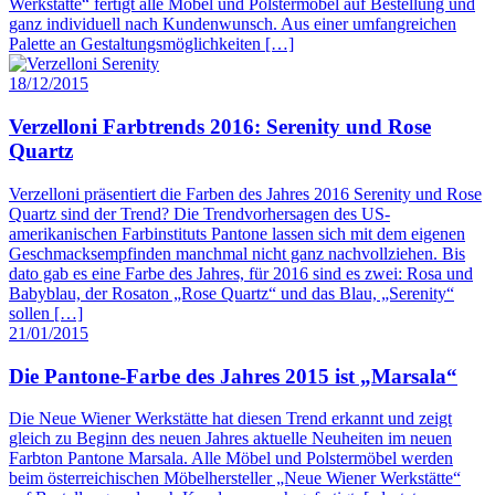
Werkstätte“ fertigt alle Möbel und Polstermöbel auf Bestellung und
ganz individuell nach Kundenwunsch. Aus einer umfangreichen
Palette an Gestaltungsmöglichkeiten […]
18/12/2015
Verzelloni Farbtrends 2016: Serenity und Rose
Quartz
Verzelloni präsentiert die Farben des Jahres 2016 Serenity und Rose
Quartz sind der Trend? Die Trendvorhersagen des US-
amerikanischen Farbinstituts Pantone lassen sich mit dem eigenen
Geschmacksempfinden manchmal nicht ganz nachvollziehen. Bis
dato gab es eine Farbe des Jahres, für 2016 sind es zwei: Rosa und
Babyblau, der Rosaton „Rose Quartz“ und das Blau, „Serenity“
sollen […]
21/01/2015
Die Pantone-Farbe des Jahres 2015 ist „Marsala“
Die Neue Wiener Werkstätte hat diesen Trend erkannt und zeigt
gleich zu Beginn des neuen Jahres aktuelle Neuheiten im neuen
Farbton Pantone Marsala. Alle Möbel und Polstermöbel werden
beim österreichischen Möbelhersteller „Neue Wiener Werkstätte“