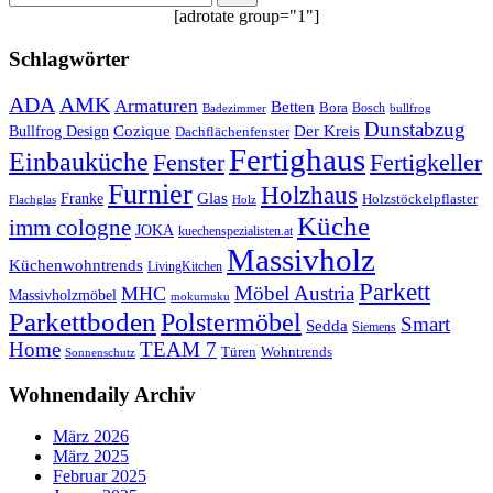
[adrotate group="1"]
Schlagwörter
ADA
AMK
Armaturen
Betten
Bora
Bosch
Badezimmer
bullfrog
Dunstabzug
Bullfrog Design
Cozique
Der Kreis
Dachflächenfenster
Fertighaus
Einbauküche
Fertigkeller
Fenster
Furnier
Holzhaus
Glas
Franke
Holzstöckelpflaster
Flachglas
Holz
Küche
imm cologne
JOKA
kuechenspezialisten.at
Massivholz
Küchenwohntrends
LivingKitchen
Parkett
Möbel Austria
MHC
Massivholzmöbel
mokumuku
Parkettboden
Polstermöbel
Smart
Sedda
Siemens
Home
TEAM 7
Wohntrends
Türen
Sonnenschutz
Wohnendaily Archiv
März 2026
März 2025
Februar 2025