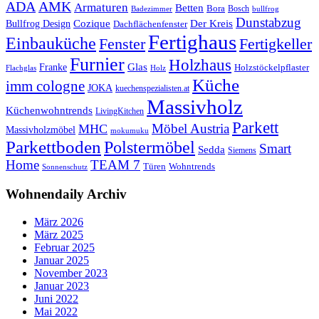
ADA
AMK
Armaturen
Betten
Bora
Bosch
Badezimmer
bullfrog
Dunstabzug
Bullfrog Design
Cozique
Der Kreis
Dachflächenfenster
Fertighaus
Einbauküche
Fertigkeller
Fenster
Furnier
Holzhaus
Glas
Franke
Holzstöckelpflaster
Flachglas
Holz
Küche
imm cologne
JOKA
kuechenspezialisten.at
Massivholz
Küchenwohntrends
LivingKitchen
Parkett
Möbel Austria
MHC
Massivholzmöbel
mokumuku
Parkettboden
Polstermöbel
Smart
Sedda
Siemens
Home
TEAM 7
Wohntrends
Türen
Sonnenschutz
Wohnendaily Archiv
März 2026
März 2025
Februar 2025
Januar 2025
November 2023
Januar 2023
Juni 2022
Mai 2022