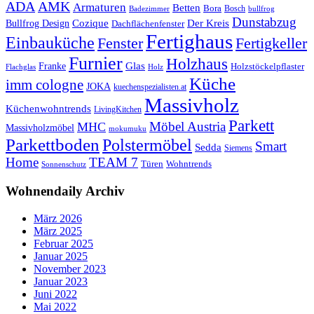
ADA
AMK
Armaturen
Betten
Bora
Bosch
Badezimmer
bullfrog
Dunstabzug
Bullfrog Design
Cozique
Der Kreis
Dachflächenfenster
Fertighaus
Einbauküche
Fertigkeller
Fenster
Furnier
Holzhaus
Glas
Franke
Holzstöckelpflaster
Flachglas
Holz
Küche
imm cologne
JOKA
kuechenspezialisten.at
Massivholz
Küchenwohntrends
LivingKitchen
Parkett
Möbel Austria
MHC
Massivholzmöbel
mokumuku
Parkettboden
Polstermöbel
Smart
Sedda
Siemens
Home
TEAM 7
Wohntrends
Türen
Sonnenschutz
Wohnendaily Archiv
März 2026
März 2025
Februar 2025
Januar 2025
November 2023
Januar 2023
Juni 2022
Mai 2022