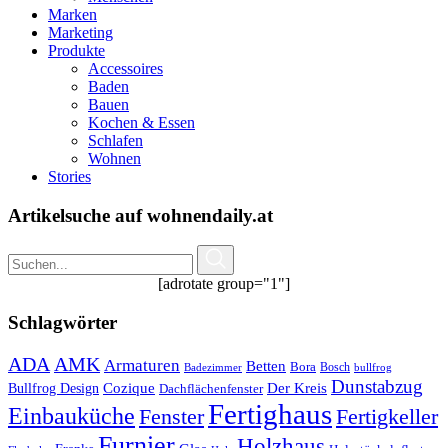
Marken
Marketing
Produkte
Accessoires
Baden
Bauen
Kochen & Essen
Schlafen
Wohnen
Stories
Artikelsuche auf wohnendaily.at
[adrotate group="1"]
Schlagwörter
ADA
AMK
Armaturen
Betten
Bora
Bosch
Badezimmer
bullfrog
Dunstabzug
Bullfrog Design
Cozique
Der Kreis
Dachflächenfenster
Fertighaus
Einbauküche
Fertigkeller
Fenster
Furnier
Holzhaus