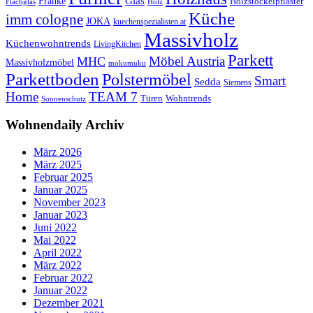
Glas
Franke
Holzstöckelpflaster
Flachglas
Holz
Küche
imm cologne
JOKA
kuechenspezialisten.at
Massivholz
Küchenwohntrends
LivingKitchen
Parkett
Möbel Austria
MHC
Massivholzmöbel
mokumuku
Parkettboden
Polstermöbel
Smart
Sedda
Siemens
Home
TEAM 7
Wohntrends
Türen
Sonnenschutz
Wohnendaily Archiv
März 2026
März 2025
Februar 2025
Januar 2025
November 2023
Januar 2023
Juni 2022
Mai 2022
April 2022
März 2022
Februar 2022
Januar 2022
Dezember 2021