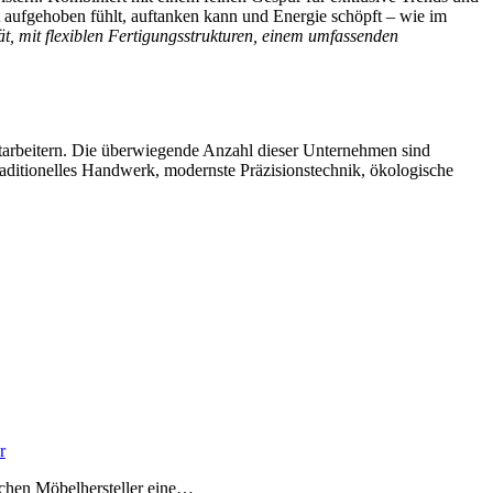
 aufgehoben fühlt, auftanken kann und Energie schöpft – wie im
 mit flexiblen Fertigungsstrukturen, einem umfassenden
itarbeitern. Die überwiegende Anzahl dieser Unternehmen sind
 traditionelles Handwerk, modernste Präzisionstechnik, ökologische
r
schen Möbelhersteller eine…