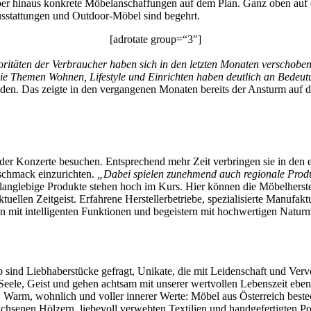
rüber hinaus konkrete Möbelanschaffungen auf dem Plan. Ganz oben au
stattungen und Outdoor-Möbel sind begehrt.
[adrotate group=“3″]
oritäten der Verbraucher haben sich in den letzten Monaten verschob
e Themen Wohnen, Lifestyle und Einrichten haben deutlich an Bedeu
den. Das zeigte in den vergangenen Monaten bereits der Ansturm auf 
er Konzerte besuchen. Entsprechend mehr Zeit verbringen sie in den e
eschmack einzurichten.
„Dabei spielen zunehmend auch regionale Produk
langlebige Produkte stehen hoch im Kurs. Hier können die Möbelherstell
aktuellen Zeitgeist. Erfahrene Herstellerbetriebe, spezialisierte Manufa
n mit intelligenten Funktionen und begeistern mit hochwertigen Naturma
sind Liebhaberstücke gefragt, Unikate, die mit Leidenschaft und Verve
Seele, Geist und gehen achtsam mit unserer wertvollen Lebenszeit eben
. Warm, wohnlich und voller innerer Werte: Möbel aus Österreich bes
hsenen Hölzern, liebevoll verwebten Textilien und handgefertigten Po