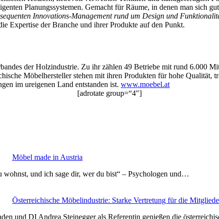
elligenten Planungssystemen. Gemacht für Räume, in denen man sich gut
sequenten Innovations-Management rund um Design und Funktionalität,
ie Expertise der Branche und ihrer Produkte auf den Punkt.
rbandes der Holzindustrie. Zu ihr zählen 49 Betriebe mit rund 6.000 M
eichische Möbelhersteller stehen mit ihren Produkten für hohe Qualität,
ngen im ureigenen Land entstanden ist.
www.moebel.at
[adrotate group=“4″]
Möbel made in Austria
u wohnst, und ich sage dir, wer du bist“ – Psychologen und…
Österreichische Möbelindustrie: Starke Vertretung für die Mitgliede
den und DI Andrea Steinegger als Referentin genießen die österreichi