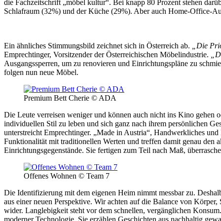
die Fachzeitschrift „möbel kultur“. Bei knapp 80 Prozent stehen da
Schlafraum (32%) und der Küche (29%). Aber auch Home-Office-Aus
Ein ähnliches Stimmungsbild zeichnet sich in Österreich ab.
„Die Pri
Emprechtinger, Vorsitzender der Österreichischen Möbelindustrie.
„Di
Ausgangssperren, um zu renovieren und Einrichtungspläne zu schmie
folgen nun neue Möbel.
Premium Bett Cherie © ADA
Die Leute verreisen weniger und können auch nicht ins Kino gehen od
individuellen Stil zu leben und sich ganz nach ihrem persönlichen G
unterstreicht Emprechtinger. „Made in Austria“, Handwerkliches und 
Funktionalität mit traditionellen Werten und treffen damit genau den 
Einrichtungsgegenstände. Sie fertigen zum Teil nach Maß, überrasche
Offenes Wohnen © Team 7
Die Identifizierung mit dem eigenen Heim nimmt messbar zu. Deshalb 
aus einer neuen Perspektive. Wir achten auf die Balance von Körper, 
wider. Langlebigkeit steht vor dem schnellen, vergänglichen Konsum
moderner Technologie. Sie erzählen Geschichten aus nachhaltig gewac