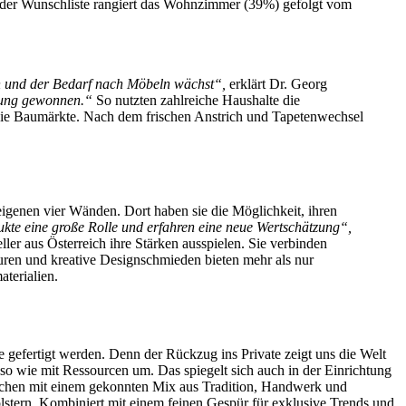
f der Wunschliste rangiert das Wohnzimmer (39%) gefolgt vom
en und der Bedarf nach Möbeln wächst“,
erklärt Dr. Georg
tung gewonnen.“
So nutzten zahlreiche Haushalte die
die Baumärkte. Nach dem frischen Anstrich und Tapetenwechsel
igenen vier Wänden. Dort haben sie die Möglichkeit, ihren
te eine große Rolle und erfahren eine neue Wertschätzung“,
er aus Österreich ihre Stärken ausspielen. Sie verbinden
kturen und kreative Designschmieden bieten mehr als nur
terialien.
 gefertigt werden. Denn der Rückzug ins Private zeigt uns die Welt
so wie mit Ressourcen um. Das spiegelt sich auch in der Einrichtung
techen mit einem gekonnten Mix aus Tradition, Handwerk und
lstern. Kombiniert mit einem feinen Gespür für exklusive Trends und