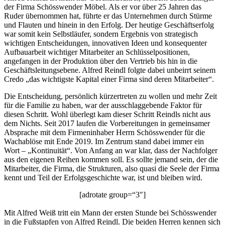
der Firma Schösswender Möbel. Als er vor über 25 Jahren das
Ruder übernommen hat, führte er das Unternehmen durch Stürme
und Flauten und hinein in den Erfolg. Der heutige Geschäftserfolg
war somit kein Selbstläufer, sondern Ergebnis von strategisch
wichtigen Entscheidungen, innovativen Ideen und konsequenter
Aufbauarbeit wichtiger Mitarbeiter an Schlüsselpositionen,
angefangen in der Produktion über den Vertrieb bis hin in die
Geschäftsleitungsebene. Alfred Reindl folgte dabei unbeirrt seinem
Credo „das wichtigste Kapital einer Firma sind deren Mitarbeiter“.
Die Entscheidung, persönlich kürzertreten zu wollen und mehr Zeit
für die Familie zu haben, war der ausschlaggebende Faktor für
diesen Schritt. Wohl überlegt kam dieser Schritt Reindls nicht aus
dem Nichts. Seit 2017 laufen die Vorbereitungen in gemeinsamer
Absprache mit dem Firmeninhaber Herrn Schösswender für die
Wachablöse mit Ende 2019. Im Zentrum stand dabei immer ein
Wort – „Kontinuität“. Von Anfang an war klar, dass der Nachfolger
aus den eigenen Reihen kommen soll. Es sollte jemand sein, der die
Mitarbeiter, die Firma, die Strukturen, also quasi die Seele der Firma
kennt und Teil der Erfolgsgeschichte war, ist und bleiben wird.
[adrotate group=“3″]
Mit Alfred Weiß tritt ein Mann der ersten Stunde bei Schösswender
in die Fußstapfen von Alfred Reindl. Die beiden Herren kennen sich