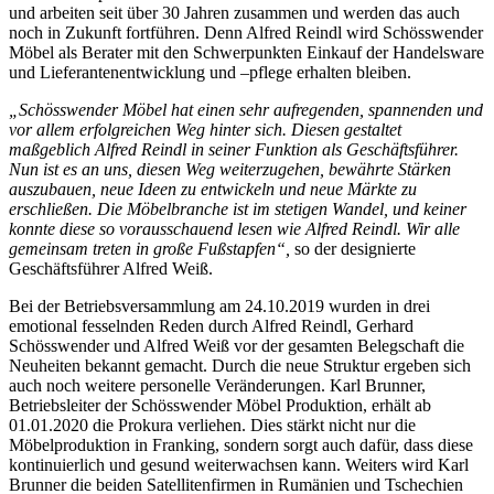
und arbeiten seit über 30 Jahren zusammen und werden das auch
noch in Zukunft fortführen. Denn Alfred Reindl wird Schösswender
Möbel als Berater mit den Schwerpunkten Einkauf der Handelsware
und Lieferantenentwicklung und –pflege erhalten bleiben.
„Schösswender Möbel hat einen sehr aufregenden, spannenden und
vor allem erfolgreichen Weg hinter sich. Diesen gestaltet
maßgeblich Alfred Reindl in seiner Funktion als Geschäftsführer.
Nun ist es an uns, diesen Weg weiterzugehen, bewährte Stärken
auszubauen, neue Ideen zu entwickeln und neue Märkte zu
erschließen. Die Möbelbranche ist im stetigen Wandel, und keiner
konnte diese so vorausschauend lesen wie Alfred Reindl. Wir alle
gemeinsam treten in große Fußstapfen“,
so der designierte
Geschäftsführer Alfred Weiß.
Bei der Betriebsversammlung am 24.10.2019 wurden in drei
emotional fesselnden Reden durch Alfred Reindl, Gerhard
Schösswender und Alfred Weiß vor der gesamten Belegschaft die
Neuheiten bekannt gemacht. Durch die neue Struktur ergeben sich
auch noch weitere personelle Veränderungen. Karl Brunner,
Betriebsleiter der Schösswender Möbel Produktion, erhält ab
01.01.2020 die Prokura verliehen. Dies stärkt nicht nur die
Möbelproduktion in Franking, sondern sorgt auch dafür, dass diese
kontinuierlich und gesund weiterwachsen kann. Weiters wird Karl
Brunner die beiden Satellitenfirmen in Rumänien und Tschechien