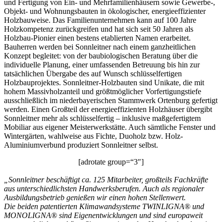
und Fertigung von Ein- und Mehrfamilienhäusern sowie Gewerbe-,
Objekt- und Wohnungsbauten in ökologischer, energieeffizienter
Holzbauweise. Das Familienunternehmen kann auf 100 Jahre
Holzkompetenz zurückgreifen und hat sich seit 50 Jahren als
Holzbau-Pionier einen bestens etablierten Namen erarbeitet.
Bauherren werden bei Sonnleitner nach einem ganzheitlichen
Konzept begleitet: von der baubiologischen Beratung über die
individuelle Planung, einer umfassenden Betreuung bis hin zur
tatsächlichen Übergabe des auf Wunsch schlüsselfertigen
Holzbauprojektes. Sonnleitner-Holzbauten sind Unikate, die mit
hohem Massivholzanteil und größtmöglicher Vorfertigungstiefe
ausschließlich im niederbayerischen Stammwerk Ortenburg gefertigt
werden. Einen Großteil der energieeffizienten Holzhäuser übergibt
Sonnleitner mehr als schlüsselfertig – inklusive maßgefertigtem
Mobiliar aus eigener Meisterwerkstätte. Auch sämtliche Fenster und
Wintergärten, wahlweise aus Fichte, Duoholz bzw. Holz-
Aluminiumverbund produziert Sonnleitner selbst.
[adrotate group=“3″]
„Sonnleitner beschäftigt ca. 125 Mitarbeiter, großteils Fachkräfte
aus unterschiedlichsten Handwerksberufen. Auch als regionaler
Ausbildungsbetrieb genießen wir einen hohen Stellenwert.
Die beiden patentierten Klimawandsysteme TWINLIGNA® und
MONOLIGNA® sind Eigenentwicklungen und sind europaweit