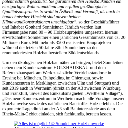
patentrechtlich geschützt. Sie garantieren den Hausbaukunden ein
einzigartiges Wohnraumklima und erfüllen größtmögliche
Qualitätsansprüche. Sowohl in Ästhetik und Vernunft, als auch in
bautechnischer Hinsicht sind unsere beiden
Klimawandkonstruktionen unschlagbar“
, so der Geschäftsführer
und Inhaber Gotthard Sonnleitner. Jährlich werden laut
Firmenangabe rund 80 – 90 Holzbauprojekte umgesetzt, hieraus
erwirtschaftet Sonnleitner einen jährlichen Gesamtumsatz von ca. 20
Millionen Euro. Mit mehr als 3500 realisierten Bauprojekten
während der letzten 50 Jahre zählt Sonnleitner zu den
renommiertesten Holzbauherstellern Süddeutschlands.
Um den ökologischen Holzbau näher zu bringen, bietet Sonnleitner
neben dem Kundenzentrum HOLZHAUSBAU und dem
Referenzhauspark am Werk zusätzliche Vertriebsstandorte in
Eresing bei München, Ruhpolding im Chiemgau, sowie
Kundenzentren in Merklingen (zwischen Ulm und Stuttgart) und
seit 2019 auch in Wertheim (direkt an der A3 zwischen Würzburg
und Frankfurt, unweit des Einkaufsmagneten „Wertheim-Village“).
„Das neue Kundenzentrum in Wertheim macht alle Vorzüge unserer
Holzbauweise sowie des natürlichen Baustoffes Holz erlebbar. Die
exponierte Lage direkt an der A3 soll Bauinteressierte aus dem
Rhein-Main-Gebiet einladen, sich fachkundig beraten lassen.