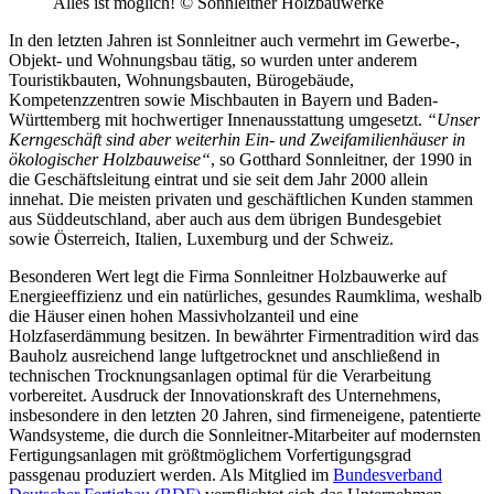
Alles ist möglich! © Sonnleitner Holzbauwerke
In den letzten Jahren ist Sonnleitner auch vermehrt im Gewerbe-,
Objekt- und Wohnungsbau tätig, so wurden unter anderem
Touristikbauten, Wohnungsbauten, Bürogebäude,
Kompetenzzentren sowie Mischbauten in Bayern und Baden-
Württemberg mit hochwertiger Innenausstattung umgesetzt.
“Unser
Kerngeschäft sind aber weiterhin Ein- und Zweifamilienhäuser in
ökologischer Holzbauweise“
, so Gotthard Sonnleitner, der 1990 in
die Geschäftsleitung eintrat und sie seit dem Jahr 2000 allein
innehat. Die meisten privaten und geschäftlichen Kunden stammen
aus Süddeutschland, aber auch aus dem übrigen Bundesgebiet
sowie Österreich, Italien, Luxemburg und der Schweiz.
Besonderen Wert legt die Firma Sonnleitner Holzbauwerke auf
Energieeffizienz und ein natürliches, gesundes Raumklima, weshalb
die Häuser einen hohen Massivholzanteil und eine
Holzfaserdämmung besitzen. In bewährter Firmentradition wird das
Bauholz ausreichend lange luftgetrocknet und anschließend in
technischen Trocknungsanlagen optimal für die Verarbeitung
vorbereitet. Ausdruck der Innovationskraft des Unternehmens,
insbesondere in den letzten 20 Jahren, sind firmeneigene, patentierte
Wandsysteme, die durch die Sonnleitner-Mitarbeiter auf modernsten
Fertigungsanlagen mit größtmöglichem Vorfertigungsgrad
passgenau produziert werden. Als Mitglied im
Bundesverband