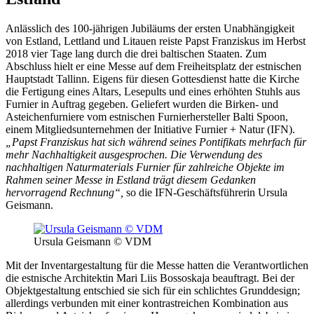
Anlässlich des 100-jährigen Jubiläums der ersten Unabhängigkeit
von Estland, Lettland und Litauen reiste Papst Franziskus im Herbst
2018 vier Tage lang durch die drei baltischen Staaten. Zum
Abschluss hielt er eine Messe auf dem Freiheitsplatz der estnischen
Hauptstadt Tallinn. Eigens für diesen Gottesdienst hatte die Kirche
die Fertigung eines Altars, Lesepults und eines erhöhten Stuhls aus
Furnier in Auftrag gegeben. Geliefert wurden die Birken- und
Asteichenfurniere vom estnischen Furnierhersteller Balti Spoon,
einem Mitgliedsunternehmen der Initiative Furnier + Natur (IFN).
„Papst Franziskus hat sich während seines Pontifikats mehrfach für
mehr Nachhaltigkeit ausgesprochen. Die Verwendung des
nachhaltigen Naturmaterials Furnier für zahlreiche Objekte im
Rahmen seiner Messe in Estland trägt diesem Gedanken
hervorragend Rechnung“,
so die IFN-Geschäftsführerin Ursula
Geismann.
Ursula Geismann © VDM
Mit der Inventargestaltung für die Messe hatten die Verantwortlichen
die estnische Architektin Mari Liis Bossoskaja beauftragt. Bei der
Objektgestaltung entschied sie sich für ein schlichtes Grunddesign;
allerdings verbunden mit einer kontrastreichen Kombination aus