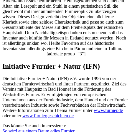
Birken- und Asteichenfurnieren. Herausgekommen sind dabei ein
Altar, ein Lesepult und ein Stuhl in einem puristischen Stil, die
gleichwohl mit ihrer anmutenden Furnieroptik zu überzeugen
wissen. Dieses Design verleiht den Objekten eine nüchterne
Klarheit sowie eine zeitlose Charakteristik und passt so auch zum
Gesamtambiente der Messe auf dem Freiheitsplatz der estnischen
Hauptstadt. Dem Nachhaltigkeitsgedanken entsprechend soll das
Inventar auch künftig für Messen in Estland genutzt werden. Noch
ist allerdings unklar, wo. Heiße Favoriten auf das historische
Inventar sind allerdings eine Kirche in Pärnu und eine in Tallinn.
[adrotate group=“3″]
Initiative Furnier + Natur (IFN)
Die Initiative Furnier + Natur (IFN) e.V. wurde 1996 von der
deutschen Furnierwirtschaft und ihren Partnern gegründet. Ziel des
Vereins mit Hauptsitz in Bad Honnef ist die Förderung des
Werkstoffes Furnier. Er wird getragen von europäischen
Unternehmen aus der Furnierindustrie, dem Handel und der Furnier
verarbeitenden Industrie sowie Fachverbänden der Holzwirtschaft.
Weitere Informationen zum Thema Furnier unter
www.furnier.de
oder unter
www.furniergeschichten.de
.
Das könnte Sie auch interessieren:
So wird aus einem Baum edles Furnier