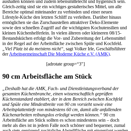
aushalten können und zudem lebensmittelecht und hygienisch sein.
Gleich-zeitig sind sie ein wichtiges gestalterisches Mittel, um alle
Bereiche optimal miteinander zu verbinden und einer neuen
Lifestyle-Küche den letzten Schliff zu verleihen. Darüber hinaus
ermöglichen sie das Zurschaustellen attraktiver Deko-Elemente
sowie den schnellen Zugriff auf die wichtigsten Kochutensilien und
kleinen Küchenhelferlein. In vielen älteren oder kleineren 08/15-
Bestandsküchen erfolgt die Vor- und Zubereitung der Lebensmittel
in der Regel auf der Arbeitsfläche zwischen Spüle und Kochfeld.
„Viel Platz ist da meistens nicht“,
sagt Volker Irle, Geschäftsführer
der
Arbeitsgemeinschaft Die Moderne Küche e.V. (AMK)
.
[adrotate group=“3″]
90 cm Arbeitsfläche am Stück
„Deshalb hat die AMK, Fach- und Dienstleistungsverband der
gesamten Küchenbranche, einen wissenschaftlich geprüften
Küchenstandard etabliert, der in dem Bereich zwischen Kochfeld
und Spüle eine Mindestbreite von 90 cm vorsieht sowie eine
Arbeitsplattentiefe von mindestens 60 cm, damit alle anfallenden
Küchenarbeiten reibungslos erledigt werden können.“
90 cm
Arbeitsfläche am Stück sollten es schon mindestens sein – doch
mehr als dies ist in jedem Falle noch schöner und bequemer, zumal
auch stets genügend zusätzliche Abstellfläche mit eingeplant werden