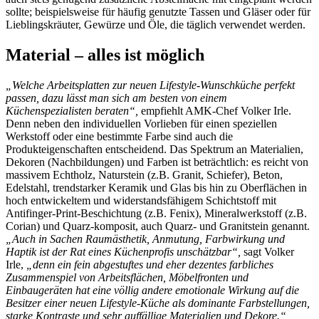
sollte; beispielsweise für häufig genutzte Tassen und Gläser oder für
Lieblingskräuter, Gewürze und Öle, die täglich verwendet werden.
Material – alles ist möglich
„Welche Arbeitsplatten zur neuen Lifestyle-Wunschküche perfekt
passen, dazu lässt man sich am besten von einem
Küchenspezialisten beraten“,
empfiehlt AMK-Chef Volker Irle.
Denn neben den individuellen Vorlieben für einen speziellen
Werkstoff oder eine bestimmte Farbe sind auch die
Produkteigenschaften entscheidend. Das Spektrum an Materialien,
Dekoren (Nachbildungen) und Farben ist beträchtlich: es reicht von
massivem Echtholz, Naturstein (z.B. Granit, Schiefer), Beton,
Edelstahl, trendstarker Keramik und Glas bis hin zu Oberflächen in
hoch entwickeltem und widerstandsfähigem Schichtstoff mit
Antifinger-Print-Beschichtung (z.B. Fenix), Mineralwerkstoff (z.B.
Corian) und Quarz-komposit, auch Quarz- und Granitstein genannt.
„Auch in Sachen Raumästhetik, Anmutung, Farbwirkung und
Haptik ist der Rat eines Küchenprofis unschätzbar“,
sagt Volker
Irle,
„denn ein fein abgestuftes und eher dezentes farbliches
Zusammenspiel von Arbeitsflächen, Möbelfronten und
Einbaugeräten hat eine völlig andere emotionale Wirkung auf die
Besitzer einer neuen Lifestyle-Küche als dominante Farbstellungen,
starke Kontraste und sehr auffällige Materialien und Dekore.“