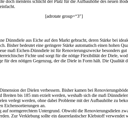
hlte doch meistens schlicht der Platz für die Aufbauhöhe des neuen B
einfacht.
[adrotate group=“3″]
ne Dünndiele aus Eiche auf den Markt gebracht, deren Stärke bei ideal
 Bisher bedeutet eine geringere Stärke automatisch einen hohen Quali
e neue mafi Eichen-Dünndiele ist für Renovierungszwecke besonders gu
sterreichischer Fichte und sorgt für die nötige Flexibilität der Diele,
ge für den nötigen Gegenzug, der die Diele in Form hält. Die Qualität 
ie Dimension der Dielen verbessern. Bisher kamen bei Renovierungsbö
Breiten bis 185 mm erzielt werden, weshalb sich die mafi Dünndielen
elen verlegt werden, ohne dabei Probleme mit der Aufbauhöhe zu bekom
en Eichensortierungen an.
ebung auf normgerechtem Untergrund. Obwohl die Renovierungsdielen z
erden. Zur Verklebung sollte ein dauerelastischer Klebstoff verwende