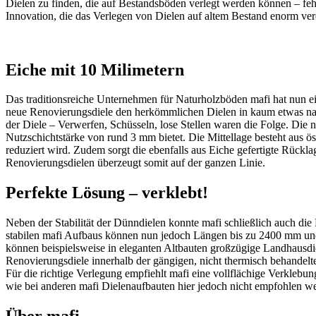
Dielen zu finden, die auf Bestandsböden verlegt werden können – fe
Innovation, die das Verlegen von Dielen auf altem Bestand enorm ver
Eiche mit 10 Milimetern
Das traditionsreiche Unternehmen für Naturholzböden mafi hat nun ei
neue Renovierungsdiele den herkömmlichen Dielen in kaum etwas nach.
der Diele – Verwerfen, Schüsseln, lose Stellen waren die Folge. Di
Nutzschichtstärke von rund 3 mm bietet. Die Mittellage besteht aus ö
reduziert wird. Zudem sorgt die ebenfalls aus Eiche gefertigte Rückla
Renovierungsdielen überzeugt somit auf der ganzen Linie.
Perfekte Lösung – verklebt!
Neben der Stabilität der Dünndielen konnte mafi schließlich auch d
stabilen mafi Aufbaus können nun jedoch Längen bis zu 2400 mm und 
können beispielsweise in eleganten Altbauten großzügige Landhausdi
Renovierungsdiele innerhalb der gängigen, nicht thermisch behandelt
Für die richtige Verlegung empfiehlt mafi eine vollflächige Verkl
wie bei anderen mafi Dielenaufbauten hier jedoch nicht empfohlen w