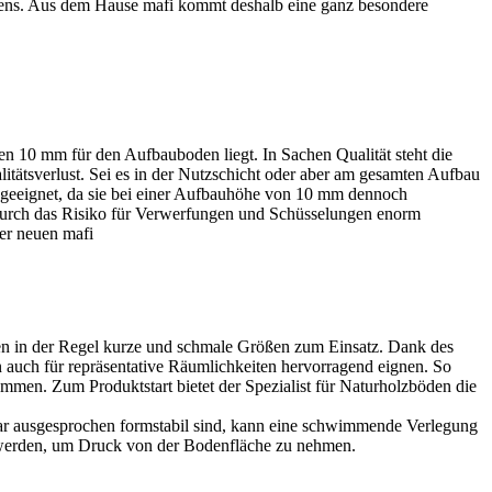
odens. Aus dem Hause mafi kommt deshalb eine ganz besondere
en 10 mm für den Aufbauboden liegt. In Sachen Qualität steht die
tätsverlust. Sei es in der Nutzschicht oder aber am gesamten Aufbau
t geeignet, da sie bei einer Aufbauhöhe von 10 mm dennoch
 wodurch das Risiko für Verwerfungen und Schüsselungen enorm
der neuen mafi
den in der Regel kurze und schmale Größen zum Einsatz. Dank des
 auch für repräsentative Räumlichkeiten hervorragend eignen. So
men. Zum Produktstart bietet der Spezialist für Naturholzböden die
war ausgesprochen formstabil sind, kann eine schwimmende Verlegung
t werden, um Druck von der Bodenfläche zu nehmen.