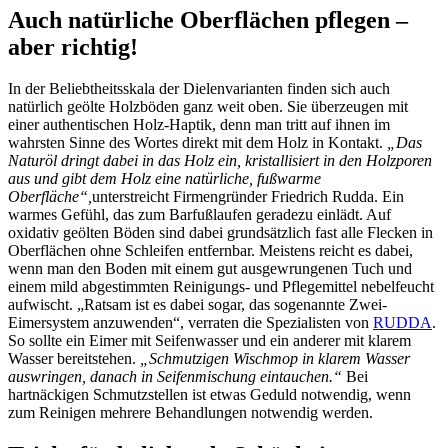
Auch natürliche Oberflächen pflegen –
aber richtig!
In der Beliebtheitsskala der Dielenvarianten finden sich auch
natürlich geölte Holzböden ganz weit oben. Sie überzeugen mit
einer authentischen Holz-Haptik, denn man tritt auf ihnen im
wahrsten Sinne des Wortes direkt mit dem Holz in Kontakt.
„Das
Naturöl dringt dabei in das Holz ein, kristallisiert in den Holzporen
aus und gibt dem Holz eine natürliche, fußwarme
Oberfläche“,
unterstreicht Firmengründer Friedrich Rudda. Ein
warmes Gefühl, das zum Barfußlaufen geradezu einlädt. Auf
oxidativ geölten Böden sind dabei grundsätzlich fast alle Flecken in
Oberflächen ohne Schleifen entfernbar. Meistens reicht es dabei,
wenn man den Boden mit einem gut ausgewrungenen Tuch und
einem mild abgestimmten Reinigungs- und Pflegemittel nebelfeucht
aufwischt. „Ratsam ist es dabei sogar, das sogenannte Zwei-
Eimersystem anzuwenden“, verraten die Spezialisten von
RUDDA
.
So sollte ein Eimer mit Seifenwasser und ein anderer mit klarem
Wasser bereitstehen.
„Schmutzigen Wischmop in klarem Wasser
auswringen, danach in Seifenmischung eintauchen.“
Bei
hartnäckigen Schmutzstellen ist etwas Geduld notwendig, wenn
zum Reinigen mehrere Behandlungen notwendig werden.