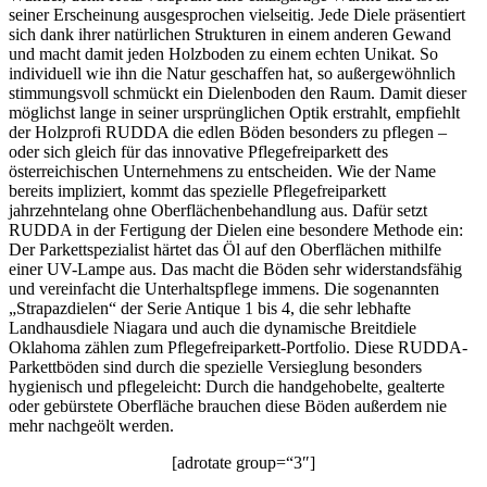
seiner Erscheinung ausgesprochen vielseitig. Jede Diele präsentiert
sich dank ihrer natürlichen Strukturen in einem anderen Gewand
und macht damit jeden Holzboden zu einem echten Unikat. So
individuell wie ihn die Natur geschaffen hat, so außergewöhnlich
stimmungsvoll schmückt ein Dielenboden den Raum. Damit dieser
möglichst lange in seiner ursprünglichen Optik erstrahlt, empfiehlt
der Holzprofi RUDDA die edlen Böden besonders zu pflegen –
oder sich gleich für das innovative Pflegefreiparkett des
österreichischen Unternehmens zu entscheiden. Wie der Name
bereits impliziert, kommt das spezielle Pflegefreiparkett
jahrzehntelang ohne Oberflächenbehandlung aus. Dafür setzt
RUDDA in der Fertigung der Dielen eine besondere Methode ein:
Der Parkettspezialist härtet das Öl auf den Oberflächen mithilfe
einer UV-Lampe aus. Das macht die Böden sehr widerstandsfähig
und vereinfacht die Unterhaltspflege immens. Die sogenannten
„Strapazdielen“ der Serie Antique 1 bis 4, die sehr lebhafte
Landhausdiele Niagara und auch die dynamische Breitdiele
Oklahoma zählen zum Pflegefreiparkett-Portfolio. Diese RUDDA-
Parkettböden sind durch die spezielle Versieglung besonders
hygienisch und pflegeleicht: Durch die handgehobelte, gealterte
oder gebürstete Oberfläche brauchen diese Böden außerdem nie
mehr nachgeölt werden.
[adrotate group=“3″]