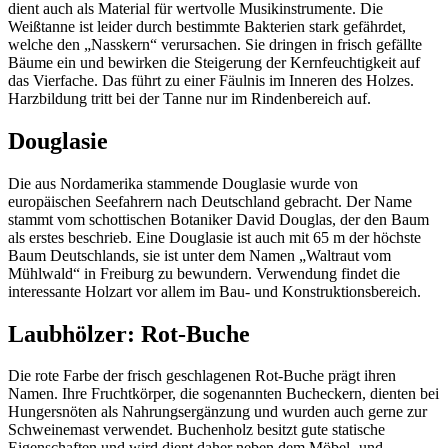
dient auch als Material für wertvolle Musikinstrumente. Die
Weißtanne ist leider durch bestimmte Bakterien stark gefährdet,
welche den „Nasskern“ verursachen. Sie dringen in frisch gefällte
Bäume ein und bewirken die Steigerung der Kernfeuchtigkeit auf
das Vierfache. Das führt zu einer Fäulnis im Inneren des Holzes.
Harzbildung tritt bei der Tanne nur im Rindenbereich auf.
Douglasie
Die aus Nordamerika stammende Douglasie wurde von
europäischen Seefahrern nach Deutschland gebracht. Der Name
stammt vom schottischen Botaniker David Douglas, der den Baum
als erstes beschrieb. Eine Douglasie ist auch mit 65 m der höchste
Baum Deutschlands, sie ist unter dem Namen „Waltraut vom
Mühlwald“ in Freiburg zu bewundern. Verwendung findet die
interessante Holzart vor allem im Bau- und Konstruktionsbereich.
Laubhölzer: Rot-Buche
Die rote Farbe der frisch geschlagenen Rot-Buche prägt ihren
Namen. Ihre Fruchtkörper, die sogenannten Bucheckern, dienten bei
Hungersnöten als Nahrungsergänzung und wurden auch gerne zur
Schweinemast verwendet. Buchenholz besitzt gute statische
Eigenschaften und wird dient daher neben dem Möbel- und