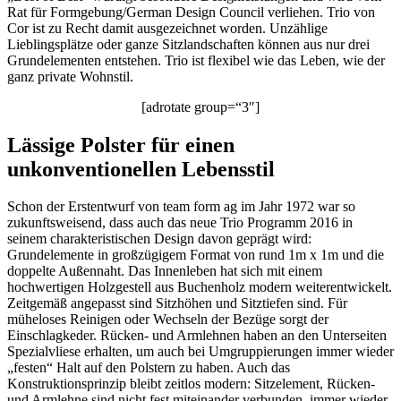
Rat für Formgebung/German Design Council verliehen. Trio von
Cor ist zu Recht damit ausgezeichnet worden. Unzählige
Lieblingsplätze oder ganze Sitzlandschaften können aus nur drei
Grundelementen entstehen. Trio ist flexibel wie das Leben, wie der
ganz private Wohnstil.
[adrotate group=“3″]
Lässige Polster für einen
unkonventionellen Lebensstil
Schon der Erstentwurf von team form ag im Jahr 1972 war so
zukunftsweisend, dass auch das neue Trio Programm 2016 in
seinem charakteristischen Design davon geprägt wird:
Grundelemente in großzügigem Format von rund 1m x 1m und die
doppelte Außennaht. Das Innenleben hat sich mit einem
hochwertigen Holzgestell aus Buchenholz modern weiterentwickelt.
Zeitgemäß angepasst sind Sitzhöhen und Sitztiefen sind. Für
müheloses Reinigen oder Wechseln der Bezüge sorgt der
Einschlagkeder. Rücken- und Armlehnen haben an den Unterseiten
Spezialvliese erhalten, um auch bei Umgruppierungen immer wieder
„festen“ Halt auf den Polstern zu haben. Auch das
Konstruktionsprinzip bleibt zeitlos modern: Sitzelement, Rücken-
und Armlehne sind nicht fest miteinander verbunden, immer wieder