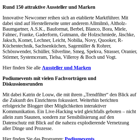
Rund 150 attraktive Aussteller und Marken
Innovative Newcomer reihen sich an etablierte Marktführer. Mit
dabei sind auf Herstellerseite unter anderem Allmilmö, Altholz-
Baumgartner, A.S.K., Bauformat, Berbel, Blanco, Bora, Miele,
Falmec, Franke, Gaderform, Gutmann, die Holzschmiede, Jäschke,
Jaksch, Komet, Lechner, Leicht, Nobilia, Novy, Quooker, R-
Küchentechnik, Sachsenküchen, Sagemüller & Rohrer,
Schösswender, Schüller, Silverline, Smeg, Spekva, Strasser, Oranier,
Störmer, Systemceram, Tielsa, Villeroy & Boch und Vogt.
Hier finden Sie alle
Aussteller und Marken
Podiumevents mit vielen Fachvorträgen und
Diskussionsrunden
Mit dabei Katrin de Louw, die mit ihrem „Trendfilter“ den Blick auf
die Zukunft des Einrichtens fokussiert. Weiterhin berichten
erfolgreiche Blogger über Möglichkeiten interaktiver
Kommunikation. Ein Live-Hacking wird gleichfalls geboten – nicht
allein zum Staunen, sondern zur Sensibilisierung auf den
Datenschutz mit Blick auf die nahezu explodierende Vernetzung
aller Dinge und Prozesse.
Hier finden Sie das Programm:
Podiumevents