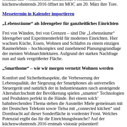
küchenwohntrends 2016 öffnet im MOC am 20. März ihre Tore.
Messetermin in Kalender importieren
„Lebensräume“ als Ideengeber für ganzheitliches Einrichten
Frei von Wänden, frei von Grenzen – sind Die „Lebensräume“
Ideengeber und Experimentierfeld für modernes Einrichten. Hier
wachsen Küche, Essen, Wohnen und Schlafen zu einem einzigen
Raumerlebnis – hochkomplex und zunehmend Planungsgrundlage
der meisten Wohnarchitekturen. Aufgrund der starken Nachfrage
nun auf stark vergrößerter Fläche.
„Smarthome“ – wie wir morgen vernetzt Wohnen werden
Komfort und Sicherheitsaspekte, die Verbesserung der
Lebensqualität, der Siegeszug der Smartphones als universelles
Steuergerät und natürlich der in Industriestaaten rasch ansteigende
Altersdurchschnitt der Bevölkerung spielen „smarten“ Technologien
und Produkten perfekt in die Hände. Bei einem solch‘
bahnbrechenden Thema stehen die Aussteller Miele gemeinsam mit
der Deutschen Telekom sowie Tielsa mit „connected kitchen“ und
Dornbracht auf dieser Sonderfläche in vorderster Front. Welches
Potenzial ergibt das für die Einrichtungsbranche? Auf der
küchenwohntrends 2016 erstmals visionär präsentiert!