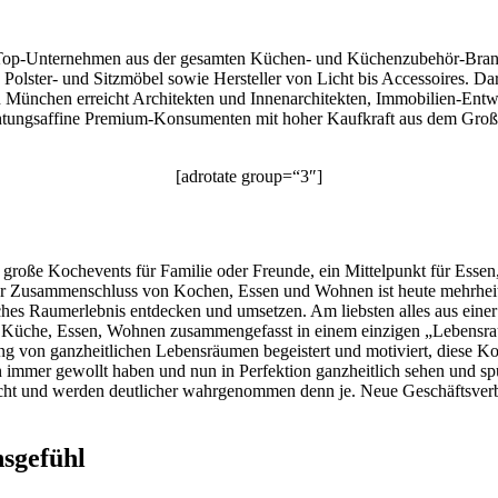
t: Top-Unternehmen aus der gesamten Küchen- und Küchenzubehör-Bra
Polster- und Sitzmöbel sowie Hersteller von Licht bis Accessoires. Da
München erreicht Architekten und Innenarchitekten, Immobilien-Entw
ichtungsaffine Premium-Konsumenten mit hoher Kaufkraft aus dem Gro
[adrotate group=“3″]
große Kochevents für Familie oder Freunde, ein Mittelpunkt für Essen,
Der Zusammenschluss von Kochen, Essen und Wohnen ist heute mehrhei
hes Raumerlebnis entdecken und umsetzen. Am liebsten alles aus eine
Küche, Essen, Wohnen zusammengefasst in einem einzigen „Lebensraum“
erung von ganzheitlichen Lebensräumen begeistert und motiviert, diese
mmer gewollt haben und nun in Perfektion ganzheitlich sehen und spür
Licht und werden deutlicher wahrgenommen denn je. Neue Geschäftsver
nsgefühl