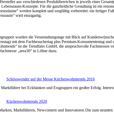
steller aus verschiedenen Produktbereichen in jeweils einer Gesamtpr
 Lebensraum-Konzepte. Für die ganzheitliche Gestaltung ist ein reno
Lebensräume“ werden komplett und sorgfältig vorbereitet: ein fertiger 
ensraum“ wird einzigartig.
rgruppen wurden die Veranstaltungstage mit Blick auf Kundenwünsche
t Dienstag) mit dem Fachbesuchertag plus Premium-Konsumententag und
hntrends“ ist die Trendfairs GmbH, die anspruchsvolle Fachmessen v
fachmesse „area30“ in Löhne dazu.
Schösswender auf der Messe Küchenwohntrends 2016
en Marktführer bei Eckbänken und Essgruppen ein großer Erfolg. Inter
Küchenwohntrends 2020
us Marken, Marktführern, Newcomern und Innovatoren Die zum neunten