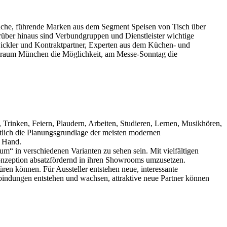
nche, führende Marken aus dem Segment Speisen von Tisch über
rüber hinaus sind Verbundgruppen und Dienstleister wichtige
ickler und Kontraktpartner, Experten aus dem Küchen- und
ßraum München die Möglichkeit, am Messe-Sonntag die
 Trinken, Feiern, Plaudern, Arbeiten, Studieren, Lernen, Musikhören,
tlich die Planungsgrundlage der meisten modernen
r Hand.
 in verschiedenen Varianten zu sehen sein. Mit vielfältigen
 Konzeption absatzfördernd in ihren Showrooms umzusetzen.
en können. Für Aussteller entstehen neue, interessante
bindungen entstehen und wachsen, attraktive neue Partner können