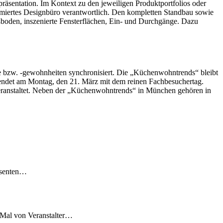
äsentation. Im Kontext zu den jeweiligen Produktportfolios oder
mmiertes Designbüro verantwortlich. Den kompletten Standbau sowie
Fußboden, inszenierte Fensterflächen, Ein- und Durchgänge. Dazu
 bzw. -gewohnheiten synchronisiert. Die „Küchenwohntrends“ bleibt
 endet am Montag, den 21. März mit dem reinen Fachbesuchertag.
eranstaltet. Neben der „Küchenwohntrends“ in München gehören in
essenten…
 Mal von Veranstalter…